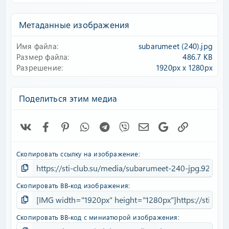
0
0
з
Метаданные изображения
в
ё
Имя файла
subarumeet (240).jpg
з
д
Размер файла
486.7 KB
Разрешение
1920px x 1280px
Поделиться этим медиа
Vk
Facebook
Pinterest
WhatsApp
Telegram
Viber
Электронная почта
Google
Ссылка
Скопировать ссылку на изображение
Скопировать BB-код изображения
Скопировать BB-код с миниатюрой изображения