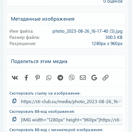
0 оценок
0
0
з
Метаданные изображения
в
ё
Имя файла
photo_2023-08-26_16-17-40 (5).jpg
з
д
Размер файла
300.5 KB
Разрешение
1280px x 960px
Поделиться этим медиа
Vk
Facebook
Pinterest
WhatsApp
Telegram
Viber
Электронная почта
Google
Ссылка
Скопировать ссылку на изображение
Скопировать BB-код изображения
Скопировать BB-код с миниатюрой изображения