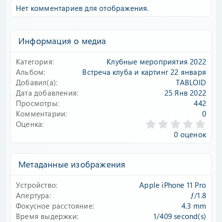
Нет комментариев для отображения.
Информация о медиа
Категория
Клубные мероприятия 2022
Альбом
Встреча клуба и картинг 22 января
Добавил(а)
TABLOID
Дата добавления
25 Янв 2022
Просмотры
442
Комментарии
0
0
Оценка
.
0 оценок
0
0
з
Метаданные изображения
в
ё
Устройство
Apple iPhone 11 Pro
з
д
Апертура
ƒ/1.8
Фокусное расстояние
4.3 mm
Время выдержки
1/409 second(s)