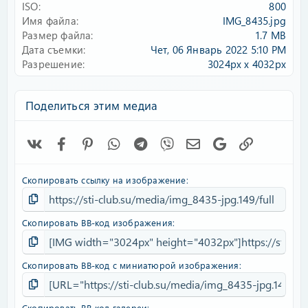
ISO
800
Имя файла
IMG_8435.jpg
Размер файла
1.7 MB
Дата съемки
Чет, 06 Январь 2022 5:10 PM
Разрешение
3024px x 4032px
Поделиться этим медиа
Vk
Facebook
Pinterest
WhatsApp
Telegram
Viber
Электронная почта
Google
Ссылка
Скопировать ссылку на изображение
Скопировать BB-код изображения
Скопировать BB-код с миниатюрой изображения
Скопировать BB-код галереи