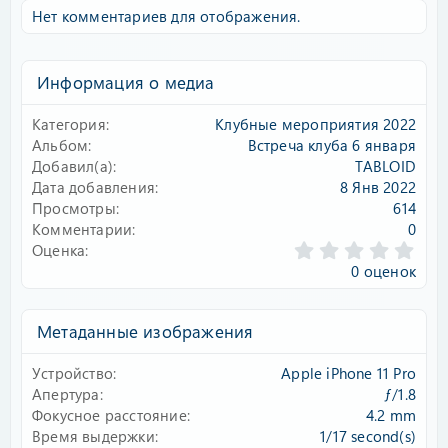
Нет комментариев для отображения.
Информация о медиа
Категория
Клубные мероприятия 2022
Альбом
Встреча клуба 6 января
Добавил(а)
TABLOID
Дата добавления
8 Янв 2022
Просмотры
614
Комментарии
0
0
Оценка
.
0 оценок
0
0
з
Метаданные изображения
в
ё
Устройство
Apple iPhone 11 Pro
з
д
Апертура
ƒ/1.8
Фокусное расстояние
4.2 mm
Время выдержки
1/17 second(s)