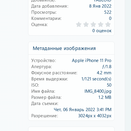
Дата добавления
8 Янв 2022
Просмотры
522
Комментарии
0
0
Оценка
.
0 оценок
0
0
з
Метаданные изображения
в
ё
Устройство
Apple iPhone 11 Pro
з
д
Апертура
ƒ/1.8
Фокусное расстояние
4.2 mm
Время выдержки
1/121 second(s)
ISO
50
Имя файла
IMG_8400.jpg
Размер файла
1.2 MB
Дата съемки
Чет, 06 Январь 2022 3:41 PM
Разрешение
3024px x 4032px