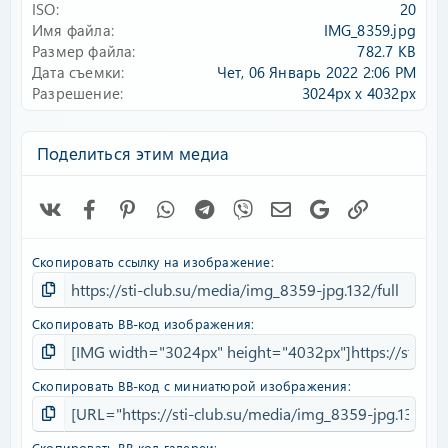
ISO
20
Имя файла
IMG_8359.jpg
Размер файла
782.7 KB
Дата съемки
Чет, 06 Январь 2022 2:06 PM
Разрешение
3024px x 4032px
Поделиться этим медиа
Vk
Facebook
Pinterest
WhatsApp
Telegram
Viber
Электронная почта
Google
Ссылка
Скопировать ссылку на изображение
Скопировать BB-код изображения
Скопировать BB-код с миниатюрой изображения
Скопировать BB-код галереи