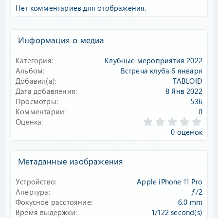
Нет комментариев для отображения.
Информация о медиа
Категория
Клубные мероприятия 2022
Альбом
Встреча клуба 6 января
Добавил(а)
TABLOID
Дата добавления
8 Янв 2022
Просмотры
536
Комментарии
0
0
Оценка
.
0 оценок
0
0
з
Метаданные изображения
в
ё
Устройство
Apple iPhone 11 Pro
з
д
Апертура
ƒ/2
Фокусное расстояние
6.0 mm
Время выдержки
1/122 second(s)