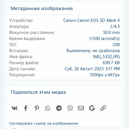
з
Метаданные изображения
в
ё
Устройство
Canon Canon EOS 5D Mark II
з
д
Апертура
ƒ/4.5
Фокусное расстояние
50.0 mm
Время выдержки
1/500 second(s)
ISO
200
Вспышка
Выключена, не сработала
Имя файла
IMG_5352.JPG
Размер файла
699.7 KB
Дата съемки
Суб, 26 Август 2023 3:17 PM
Разрешение
1000px x 667px
Поделиться этим медиа
Vk
Facebook
Pinterest
WhatsApp
Telegram
Viber
Электронная почта
Google
Ссылка
Скопировать ссылку на изображение