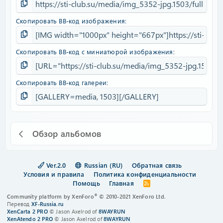
Скопировать BB-код изображения
Скопировать BB-код с миниатюрой изображения
Скопировать BB-код галереи
Обзор альбомов
Ver.2.0
Russian (RU)
Обратная связь
Условия и правила
Политика конфиденциальности
Помощь
Главная
R
S
®
Community platform by XenForo
© 2010-2021 XenForo Ltd.
S
Перевод
XF-Russia.ru
XenCarta 2 PRO
© Jason Axelrod of
8WAYRUN
XenAtendo 2 PRO
© Jason Axelrod of
8WAYRUN