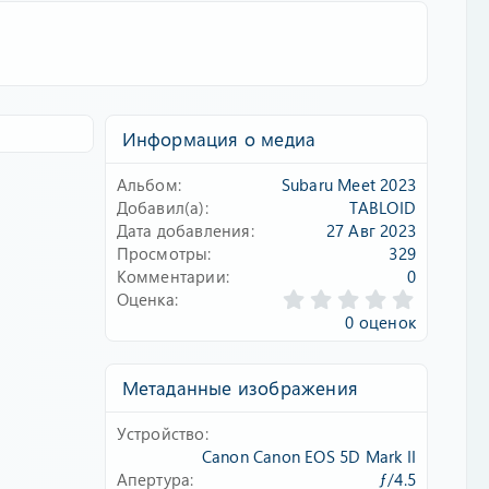
Информация о медиа
Альбом
Subaru Meet 2023
Добавил(а)
TABLOID
Дата добавления
27 Авг 2023
Просмотры
329
Комментарии
0
0
Оценка
.
0 оценок
0
0
з
Метаданные изображения
в
ё
Устройство
з
д
Canon Canon EOS 5D Mark II
Апертура
ƒ/4.5