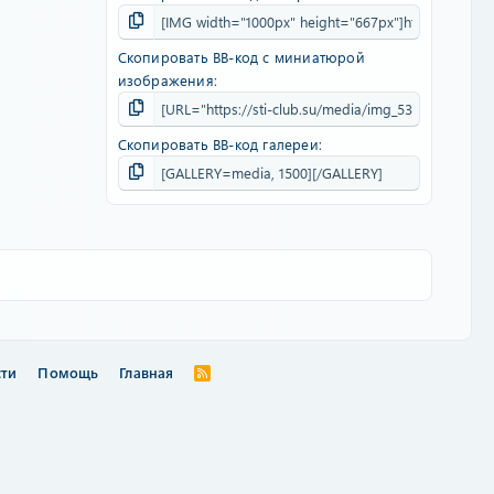
Скопировать BB-код с миниатюрой
изображения
Скопировать BB-код галереи
сти
Помощь
Главная
R
S
S