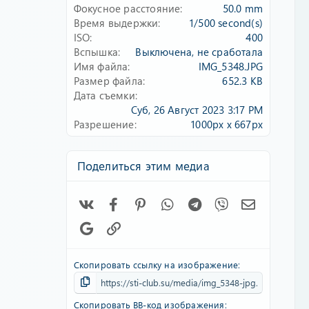
Фокусное расстояние
50.0 mm
Время выдержки
1/500 second(s)
ISO
400
Вспышка
Выключена, не сработала
Имя файла
IMG_5348.JPG
Размер файла
652.3 KB
Дата съемки
Суб, 26 Август 2023 3:17 PM
Разрешение
1000px x 667px
Поделиться этим медиа
Vk
Facebook
Pinterest
WhatsApp
Telegram
Viber
Электронн
Google
Ссылка
Скопировать ссылку на изображение
Скопировать BB-код изображения