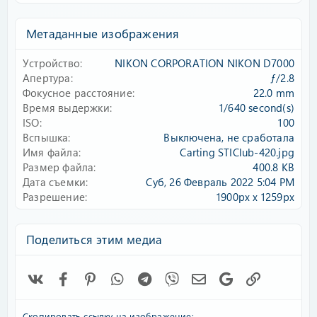
0
0
з
Метаданные изображения
в
ё
Устройство
NIKON CORPORATION NIKON D7000
з
д
Апертура
ƒ/2.8
Фокусное расстояние
22.0 mm
Время выдержки
1/640 second(s)
ISO
100
Вспышка
Выключена, не сработала
Имя файла
Carting STIClub-420.jpg
Размер файла
400.8 KB
Дата съемки
Суб, 26 Февраль 2022 5:04 PM
Разрешение
1900px x 1259px
Поделиться этим медиа
Vk
Facebook
Pinterest
WhatsApp
Telegram
Viber
Электронная почта
Google
Ссылка
Скопировать ссылку на изображение