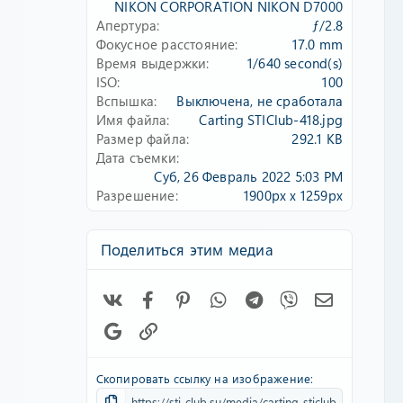
д
NIKON CORPORATION NIKON D7000
Апертура
ƒ/2.8
Фокусное расстояние
17.0 mm
Время выдержки
1/640 second(s)
ISO
100
Вспышка
Выключена, не сработала
Имя файла
Carting STIClub-418.jpg
Размер файла
292.1 KB
Дата съемки
Суб, 26 Февраль 2022 5:03 PM
Разрешение
1900px x 1259px
Поделиться этим медиа
Vk
Facebook
Pinterest
WhatsApp
Telegram
Viber
Электронн
Google
Ссылка
Скопировать ссылку на изображение