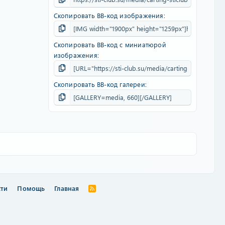
Скопировать BB-код изображения
Скопировать BB-код с миниатюрой
изображения
Скопировать BB-код галереи
сти
Помощь
Главная
R
S
S