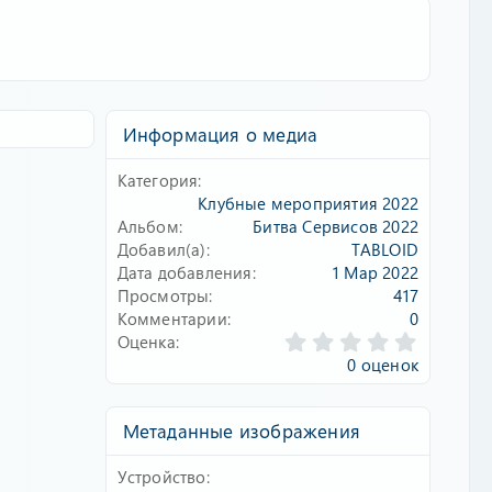
Информация о медиа
Категория
Клубные мероприятия 2022
Альбом
Битва Сервисов 2022
Добавил(а)
TABLOID
Дата добавления
1 Мар 2022
Просмотры
417
Комментарии
0
0
Оценка
.
0 оценок
0
0
з
Метаданные изображения
в
ё
Устройство
з