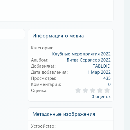
Информация о медиа
Категория
Клубные мероприятия 2022
Альбом
Битва Сервисов 2022
Добавил(а)
TABLOID
Дата добавления
1 Мар 2022
Просмотры
435
Комментарии
0
0
Оценка
.
0 оценок
0
0
з
Метаданные изображения
в
ё
Устройство
з