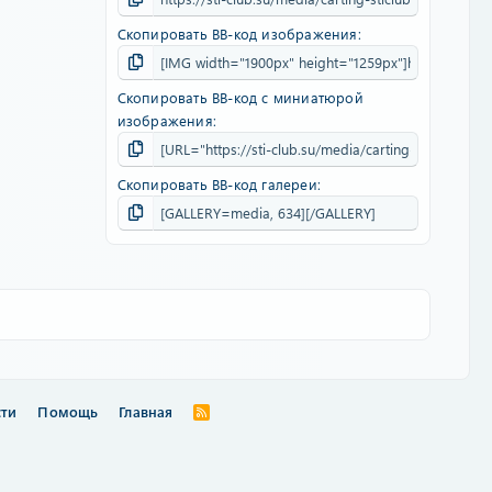
Скопировать BB-код изображения
Скопировать BB-код с миниатюрой
изображения
Скопировать BB-код галереи
сти
Помощь
Главная
R
S
S