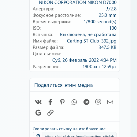
д
NIKON CORPORATION NIKON D7000
Апертура
ƒ/2.8
Фокусное расстояние
25.0 mm
Время выдержки
1/800 second(s)
ISO
100
Вспышка
Выключена, не сработала
Имя файла
Carting STIClub-392.jpg
Размер файла
347.5 KB
Дата съемки
Суб, 26 Февраль 2022 4:34 PM
Разрешение
1900px x 1259px
Поделиться этим медиа
Vk
Facebook
Pinterest
WhatsApp
Telegram
Viber
Электронн
Google
Ссылка
Скопировать ссылку на изображение