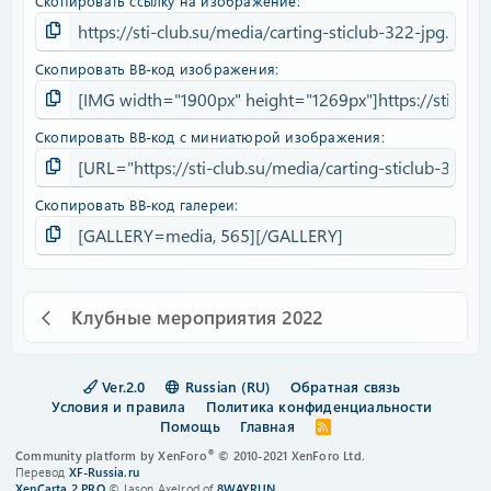
Скопировать ссылку на изображение
Скопировать BB-код изображения
Скопировать BB-код с миниатюрой изображения
Скопировать BB-код галереи
Клубные мероприятия 2022
Ver.2.0
Russian (RU)
Обратная связь
Условия и правила
Политика конфиденциальности
Помощь
Главная
R
S
®
Community platform by XenForo
© 2010-2021 XenForo Ltd.
S
Перевод
XF-Russia.ru
XenCarta 2 PRO
© Jason Axelrod of
8WAYRUN