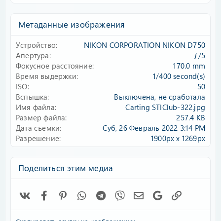
0
0
з
Метаданные изображения
в
ё
Устройство
NIKON CORPORATION NIKON D750
з
д
Апертура
ƒ/5
Фокусное расстояние
170.0 mm
Время выдержки
1/400 second(s)
ISO
50
Вспышка
Выключена, не сработала
Имя файла
Carting STIClub-322.jpg
Размер файла
257.4 KB
Дата съемки
Суб, 26 Февраль 2022 3:14 PM
Разрешение
1900px x 1269px
Поделиться этим медиа
Vk
Facebook
Pinterest
WhatsApp
Telegram
Viber
Электронная почта
Google
Ссылка