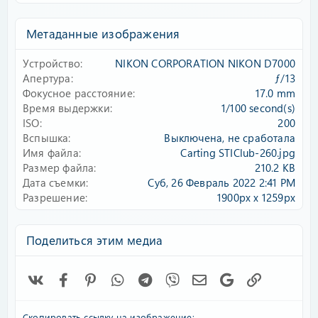
0
0
з
Метаданные изображения
в
ё
Устройство
NIKON CORPORATION NIKON D7000
з
д
Апертура
ƒ/13
Фокусное расстояние
17.0 mm
Время выдержки
1/100 second(s)
ISO
200
Вспышка
Выключена, не сработала
Имя файла
Carting STIClub-260.jpg
Размер файла
210.2 KB
Дата съемки
Суб, 26 Февраль 2022 2:41 PM
Разрешение
1900px x 1259px
Поделиться этим медиа
Vk
Facebook
Pinterest
WhatsApp
Telegram
Viber
Электронная почта
Google
Ссылка
Скопировать ссылку на изображение