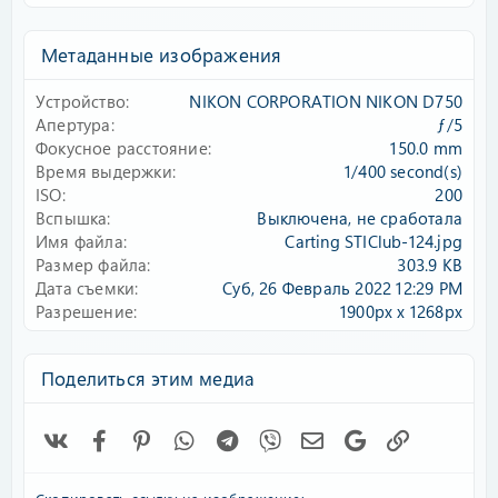
0
0
з
Метаданные изображения
в
ё
Устройство
NIKON CORPORATION NIKON D750
з
д
Апертура
ƒ/5
Фокусное расстояние
150.0 mm
Время выдержки
1/400 second(s)
ISO
200
Вспышка
Выключена, не сработала
Имя файла
Carting STIClub-124.jpg
Размер файла
303.9 KB
Дата съемки
Суб, 26 Февраль 2022 12:29 PM
Разрешение
1900px x 1268px
Поделиться этим медиа
Vk
Facebook
Pinterest
WhatsApp
Telegram
Viber
Электронная почта
Google
Ссылка