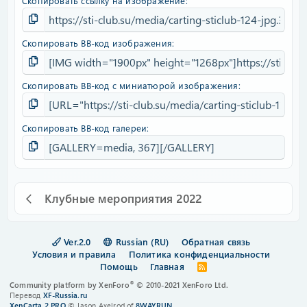
Скопировать ссылку на изображение
Скопировать BB-код изображения
Скопировать BB-код с миниатюрой изображения
Скопировать BB-код галереи
Клубные мероприятия 2022
Ver.2.0
Russian (RU)
Обратная связь
Условия и правила
Политика конфиденциальности
Помощь
Главная
R
S
®
Community platform by XenForo
© 2010-2021 XenForo Ltd.
S
Перевод
XF-Russia.ru
XenCarta 2 PRO
© Jason Axelrod of
8WAYRUN