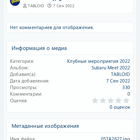
TABLOID
7 Сен 2022
Нет комментариев для отображения.
Информация о медиа
Категория
Клубные мероприятия 2022
Альбом
Subaru Meet 2022
Добавил(а)
TABLOID
Дата добавления
7 Сен 2022
Просмотры
330
Комментарии
0
0
Оценка
.
0 оценок
0
0
з
Метаданные изображения
в
ё
Имя файла
057A2627.jpg
з