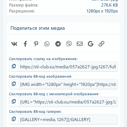
д
Размер файла
276.6 KB
Разрешение
1280px x 1920px
Поделиться этим медиа
Vk
Facebook
Pinterest
WhatsApp
Telegram
Viber
Электронная почта
Google
Ссылка
Скопировать ссылку на изображение
Скопировать BB-код изображения
Скопировать BB-код с миниатюрой изображения
Скопировать BB-код галереи