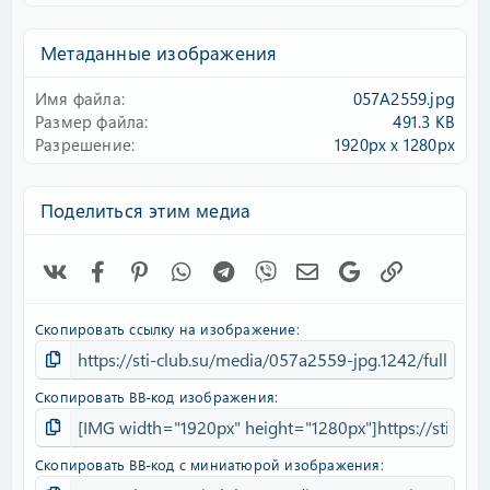
0
0
з
Метаданные изображения
в
ё
Имя файла
057A2559.jpg
з
д
Размер файла
491.3 KB
Разрешение
1920px x 1280px
Поделиться этим медиа
Vk
Facebook
Pinterest
WhatsApp
Telegram
Viber
Электронная почта
Google
Ссылка
Скопировать ссылку на изображение
Скопировать BB-код изображения
Скопировать BB-код с миниатюрой изображения