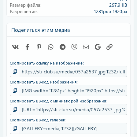
д
Размер файла
297.9 KB
Разрешение
1281px x 1920px
Поделиться этим медиа
Vk
Facebook
Pinterest
WhatsApp
Telegram
Viber
Электронная почта
Google
Ссылка
Скопировать ссылку на изображение
Скопировать BB-код изображения
Скопировать BB-код с миниатюрой изображения
Скопировать BB-код галереи