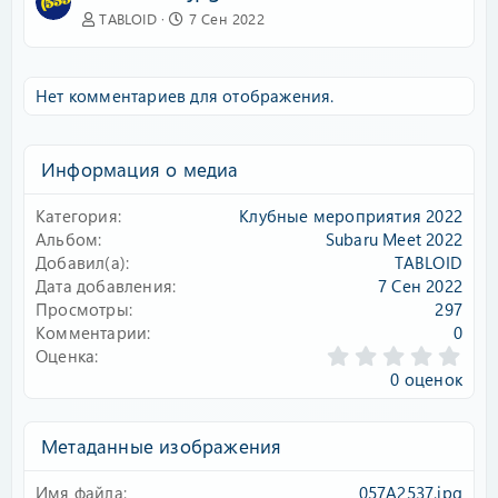
TABLOID
7 Сен 2022
Нет комментариев для отображения.
Информация о медиа
Категория
Клубные мероприятия 2022
Альбом
Subaru Meet 2022
Добавил(а)
TABLOID
Дата добавления
7 Сен 2022
Просмотры
297
Комментарии
0
0
Оценка
.
0 оценок
0
0
з
Метаданные изображения
в
ё
Имя файла
057A2537.jpg
з