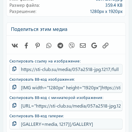
д
Размер файла
359.4 KB
Разрешение
1280px x 1920px
Поделиться этим медиа
Vk
Facebook
Pinterest
WhatsApp
Telegram
Viber
Электронная почта
Google
Ссылка
Скопировать ссылку на изображение
Скопировать BB-код изображения
Скопировать BB-код с миниатюрой изображения
Скопировать BB-код галереи