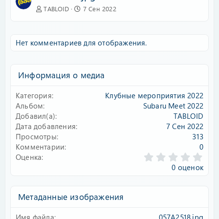
TABLOID
7 Сен 2022
Нет комментариев для отображения.
Информация о медиа
Категория
Клубные мероприятия 2022
Альбом
Subaru Meet 2022
Добавил(а)
TABLOID
Дата добавления
7 Сен 2022
Просмотры
313
Комментарии
0
0
Оценка
.
0 оценок
0
0
з
Метаданные изображения
в
ё
Имя файла
057A2518.jpg
з