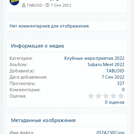
TABLOID
7 Сен 2022
Нет комментариев для отображения.
Информация о медиа
Категория
Клубные мероприятия 2022
Альбом
Subaru Meet 2022
Добавил(а)
TABLOID
Дата добавления
7 Сен 2022
Просмотры
327
Комментарии
0
0
Оценка
.
0 оценок
0
0
з
Метаданные изображения
в
ё
Имя файла
057A2502.jpg
з