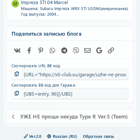
Impreza STI 04 Marcel
M
Машина: Subaru Impreza WRX STI USDM(америнканка)
Год выпуска: 2004...
Поделиться записью блога
Vk
Facebook
Pinterest
WhatsApp
Telegram
Viber
Электронная почта
Google
Ссылка
Скопировать URL BB код
Скопировать BB код для Гаража
УЖЕ НЕ проще некуда Type R Ver.5 (Teem)
Ver.2.0
Russian (RU)
Обратная связь