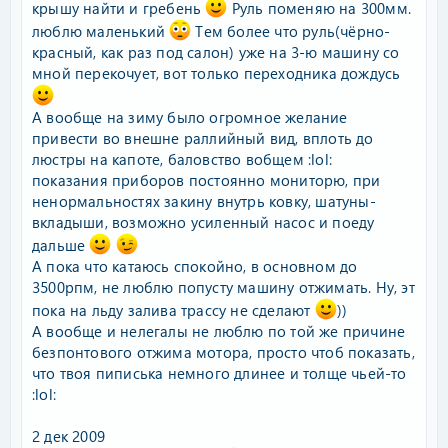
крышу найти и гребень
Руль поменяю на 300мм.
люблю маленький
Тем более что руль(чёрно-
красный, как раз под салон) уже на 3-ю машину со
мной перекочует, вот только переходника дождусь
А вообще на зиму было огромное желание
привести во внешне раллийный вид, вплоть до
люстры на капоте, баловство вобщем :lol:
показания приборов постоянно мониторю, при
ненормальностях закину внутрь ковку, шатуны-
вкладыши, возможно усиленный насос и поеду
дальше
А пока что катаюсь спокойно, в основном до
3500рпм, не люблю попусту машину отжимать. Ну, эт
пока на льду залива трассу не сделают
))
А вообще и нелегалы не люблю по той же причине
безпонтового отжима мотора, просто чтоб показать,
что твоя пиписька немного длинее и толще чьей-то
:lol:
2 дек 2009