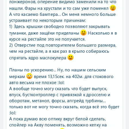
лонжеронов, оперение видимо заменили на то что
нашли. Фары на хрустали и то сам уже поменял
А что касаемо бампера... Он меня немного больше
устраивает по некоторым причинам:
1) Здесь крышки свободно позволяют закрывать
туманки, даже защёки приделаны
Насколько я в
курсе на рестайле это не получается.
2) Отверстие под повторителем большего размера,
чем на рестайле, а я как раз в крыло собираюсь
спрятать ядро маслокулера
Планы по ускорению... Ну, по нашим сельским
меркам
время 13,15сек. на 402м. для стокового
авто весьма не плохое :lol:
А вообще точно могу сказать что будет выпуск,
впуск, бустконтроллер с привязкой к дросселю и
оборотам, метанол, форсы, апгрейд турбины...
только вот не могу точно сказать, когда всё это будет
:lol:
А пока думаю всю оптику вкруг белой сделать,
спойлер на Акву поменять, возможно кепку на