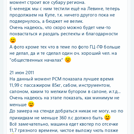
момент строит все субару региона.
Е-менедж мы с ним тестили ещё на Левине, теперь
продолжаем на Купе, т.к. ничего другого пока не
подвернулось, а бюджет не велик.
Очень надеюсь, что скоро можно будет чем-то
похвастаться и раздать респекты и благодарности
А фото кроме тех что в теме по фото ГЦ-ГФ больше
не делал, да и те сделал один оч. хороший чел. на
"общественных началах"
21 июн 2011
На данный момент РСМ показала лучшее время
11,99 с пассажиром 85кг, сабом, инструментом,
салоном, каким то мелким бутором в салоне, и.т.д...
Очень надеюсь на этапе показать, как минимум не
меньше
До замера на стенде добраться никак не могу, но по
прикидкам не меньше 360 л.с должно быть
Всё замечательно, машина едет квотер по отсечке
11,7 грязного времени, чистое выложу чють позже