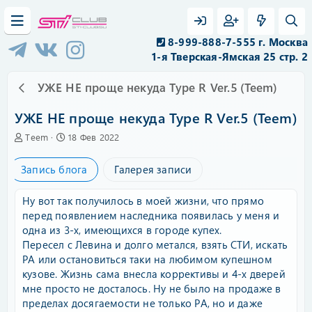
8-999-888-7-555 г. Москва
1-я Тверская-Ямская 25 стр. 2
УЖЕ НЕ проще некуда Type R Ver.5 (Teem)
УЖЕ НЕ проще некуда Type R Ver.5 (Teem)
А
C
Teem
18 Фев 2022
в
r
т
e
Запись блога
Галерея записи
о
a
р
t
e
Ну вот так получилось в моей жизни, что прямо
d
перед появлением наследника появилась у меня и
a
одна из 3-х, имеющихся в городе купех.
t
Пересел с Левина и долго метался, взять СТИ, искать
e
РА или остановиться таки на любимом купешном
кузове. Жизнь сама внесла коррективы и 4-х дверей
мне просто не досталось. Ну не было на продаже в
пределах досягаемости не только РА, но и даже