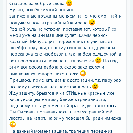
Спасибо за добрые слова
Ну вот, пошёл зимний тюнинг:
заниженные пружины меняем на то, что смог найти,
получаем почти гравийный клиренс
Родной руль не устроил, поставил тот, который со
мной уже на 3-й машине будет 300мм чёрно-
красный. Минус один: переходник не учитывает
шлейфа подушки, поэтому сигнал на подрулевом
переключателе изобразил, как на безподушечной, а
вот поворотники пока не выключаются
Но над
этим вопросом работаю, скоро заколхожу и
выключалку поворотников тоже
Пришлось поменять датчик детонации, т.к. пару раз
по нему выскочил чек-неисправность
Жду защиту, брызговички СТИшные красные уже
висят, вобщем на зиму ближе к гравийности,
ледовому кольцу и местной трассе для автокросса.
Пы.Сы.:жаль не завалялось в гараже раллийной
люстры на капот, на зиму повешал бы ради имиджа
На данный момент защита, трапеция перед-низ,