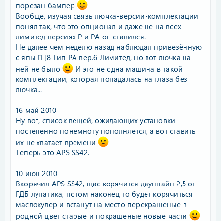
порезан бампер
Вообще, изучая связь лючка-версии-комплектации
понял так, что это опционал и даже не на всех
лимитед версиях Р и РА он ставился.
Не далее чем неделю назад наблюдал привезённую
с япы ГЦ8 Тип РА вер.6 Лимитед, но вот лючка на
ней не было
И это не одна машина в такой
комплектации, которая попадалась на глаза без
лючка...
16 май 2010
Ну вот, список вещей, ожидающих установки
постепенно понемногу пополняется, а вот ставить
их не хватает времени
Теперь это APS SS42.
10 июн 2010
Вкорячил APS SS42, щас корячится даунпайп 2,5 от
ГДБ лупатика, потом наконец то будет корячиться
маслокулер и встанут на место перекрашеные в
родной цвет старые и покрашеные новые части