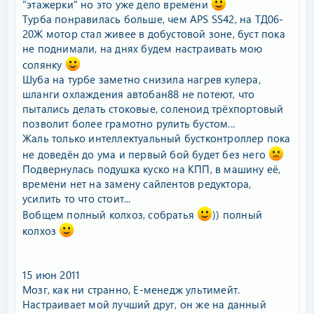
"этажерки" но это уже дело времени
Турба понравилась больше, чем APS SS42, на ТД06-
20Ж мотор стал живее в добустовой зоне, буст пока
не поднимали, на днях будем настраивать мою
солянку
Шуба на турбе заметно снизила нагрев кулера,
шланги охлаждения автобан88 не потеют, что
пытались делать стоковые, соленоид трёхпортовый
позволит более грамотно рулить бустом...
Жаль только интеллектуальный бустконтроллер пока
не доведён до ума и первый бой будет без него
Подвернулась подушка куско на КПП, в машину её,
времени нет на замену сайлентов редуктора,
усилить то что стоит...
Вобщем полный колхоз, собратья
)) полный
колхоз
15 июн 2011
Мозг, как ни странно, Е-менедж ультимейт.
Настраивает мой лучший друг, он же на данный