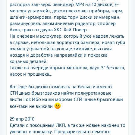
распорка зад-верх, чейнджер МР3 на 10 дисков, Е-
менедж ультимейт, докомплектовал приборы, торм.
шланги-армировка, перед торм диски зиммерман,
разминусовка, алюминиевый радиатор, спойлер
Аква, тракт от дауна ХКС Хай Повер...
На очереди маслокулер, который уже надоел лежать
в гараже, небольшая доработка бампера, новая губа
взамен утраченой на кольце зимнике, высокая
ноздря и доработка направляйки и покраска
коцаных деталей.
Также на очереди впрыск метанола, даун 3" без ката,
насос и прошивка...
Вот ещё бы диски поменять на белые и вместо
СТИшных брызговиков найти полиуретановые
листы :lol: Ибо наши морозы СТИ шные брызговики
всё-таки не выжили
29 апр 2010
Детали с покоцаным ЛКП, а так же новые наконец то
увезены в покраску. Предварительно немного