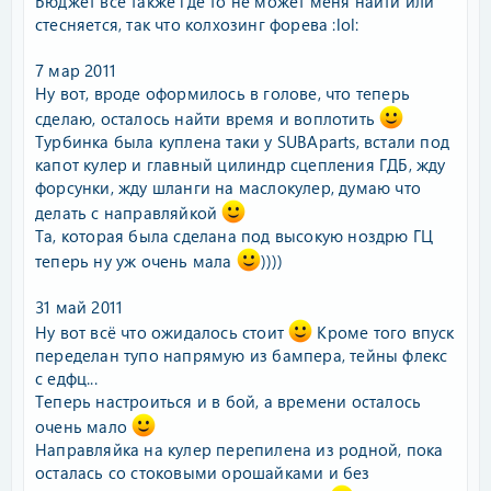
Бюджет всё также где то не может меня найти или
стесняется, так что колхозинг форева :lol:
7 мар 2011
Ну вот, вроде оформилось в голове, что теперь
сделаю, осталось найти время и воплотить
Турбинка была куплена таки у SUBAparts, встали под
капот кулер и главный цилиндр сцепления ГДБ, жду
форсунки, жду шланги на маслокулер, думаю что
делать с направляйкой
Та, которая была сделана под высокую ноздрю ГЦ
теперь ну уж очень мала
))))
31 май 2011
Ну вот всё что ожидалось стоит
Кроме того впуск
переделан тупо напрямую из бампера, тейны флекс
с едфц...
Теперь настроиться и в бой, а времени осталось
очень мало
Направляйка на кулер перепилена из родной, пока
осталась со стоковыми орошайками и без