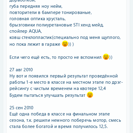
губа передняя ноу нейм,
повторители в бампере тонированые,
головная оптика хрусталь,
брызговики полиуретановые STI хенд мейд,
спойлер AQUA,
ковш стеклопластик(специально под меня щуплого,
но пока лежит в гараже
)) )
Если чего ещё есть, то просто не вспомнил
))
27 авг 2010
Ну вот и появился первый результат проведённой
работы 1-е место в классе на местном этапе по дрэг-
рейсингу с чистым временем на квотере 12,4
Будем пытаться улучшать результат
25 сен 2010
Ещё одна победа в классе на финальном этапе
сезона, т.к. решили немного поберечь мотор, смесь
стала более богатой и время получилось 12,5.