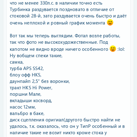
что не менее 330л.с. в наличии точно есть
Турбинка раздувается поздновато в отличие от
стоковой 28-й, зато раздувается очень быстро и даёт
очень неплохой и ровный график момента
Вот так мы теперь выглядим. Фотал возле работы,
так что фото не высокохудожественные. Под
капотом не видно вроде ничего особенного
:lol:
Ну вобщем спеки такие,
самка,
турба АPS SS42,
блоу офф HKS,
даунпайп 2,5" без воронки,
тракт HKS Hi Power,
поршни Мале,
вкладыши косворд,
насос 12мм,
вальбро в баке,
диск сцепления оригиал(другого быстро найти не
удалось, т.к. оказалось, что он у ТипР особенный и в
наличие такие не возит никто кроме стока у