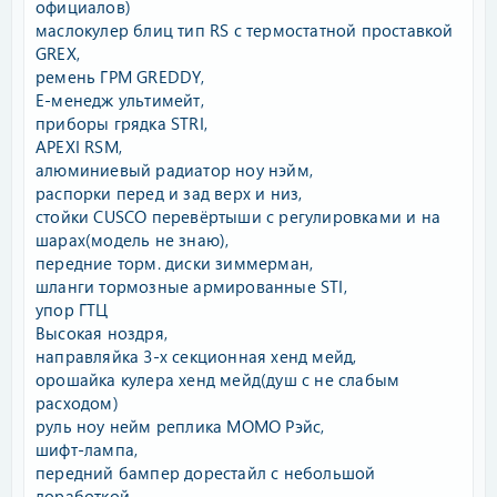
официалов)
маслокулер блиц тип RS с термостатной проставкой
GREX,
ремень ГРМ GREDDY,
Е-менедж ультимейт,
приборы грядка STRI,
APEXI RSM,
алюминиевый радиатор ноу нэйм,
распорки перед и зад верх и низ,
стойки CUSCO перевёртыши с регулировками и на
шарах(модель не знаю),
передние торм. диски зиммерман,
шланги тормозные армированные STI,
упор ГТЦ
Высокая ноздря,
направляйка 3-х секционная хенд мейд,
орошайка кулера хенд мейд(душ с не слабым
расходом)
руль ноу нейм реплика МОМО Рэйс,
шифт-лампа,
передний бампер дорестайл с небольшой
доработкой,