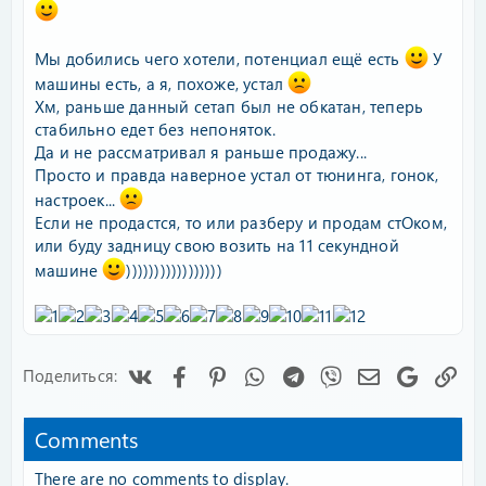
Мы добились чего хотели, потенциал ещё есть
У
машины есть, а я, похоже, устал
Хм, раньше данный сетап был не обкатан, теперь
стабильно едет без непоняток.
Да и не рассматривал я раньше продажу...
Просто и правда наверное устал от тюнинга, гонок,
настроек...
Если не продастся, то или разберу и продам стОком,
или буду задницу свою возить на 11 секундной
машине
)))))))))))))))))
Vk
Facebook
Pinterest
WhatsApp
Telegram
Viber
Электронная
Google
Сс
Поделиться:
Comments
There are no comments to display.