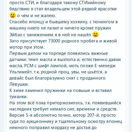
просто СТИ, и благодаря такому СТИхийному
бедствию я стал владельцем этой редкой красотки
о чём и не жалею.
Спасибо японцу и бывшему хозяину, с тюнингом в
машину никто не лазил и ничего кроме пружин
Эйбах с занижением я в ней не нашёл
Зато присутствует 73000 родного пробега и живой
мотор при этом.
Первым делом на торпеде появились важные
датчики: темп масла и выхлопа и, естественно давки
масла, РСМ с шифт лампой, чють позже Е-менедж
Ультимейт, т.к. родной проц, увы, не шьётся, а
девайс был благоразумно снят с проданного
Лёвушки.
К зиме заменил пружинки на повыше и вставил
туманки.
На этом всё пока притормозилось, т.к. появившийся
наследник требует немало сил, времени и средств.
Версия 5-я абсолютно точно, мотор 207-й, просто
судя по аукционнику и тщательному осмотру японец
немного поправил мордаху не достав до