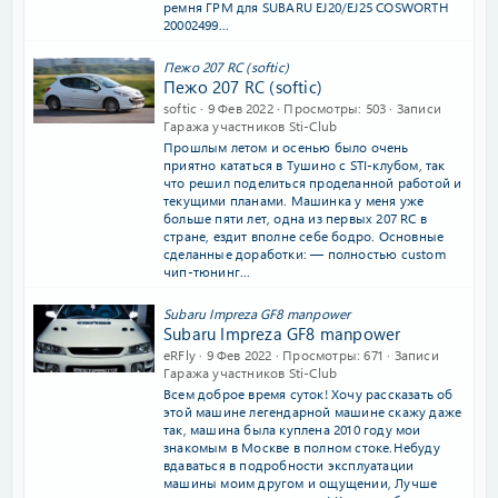
ремня ГРМ для SUBARU EJ20/EJ25 COSWORTH
20002499...
Пежо 207 RC (softic)
Пежо 207 RC (softic)
softic
9 Фев 2022
Просмотры
503
Записи
Гаража участников Sti-Club
Прошлым летом и осенью было очень
приятно кататься в Тушино с STI-клубом, так
что решил поделиться проделанной работой и
текущими планами. Машинка у меня уже
больше пяти лет, одна из первых 207 RC в
стране, ездит вполне себе бодро. Основные
сделанные доработки: — полностью custom
чип-тюнинг...
Subaru Impreza GF8 manpower
Subaru Impreza GF8 manpower
eRFly
9 Фев 2022
Просмотры
671
Записи
Гаража участников Sti-Club
Всем доброе время суток! Хочу рассказать об
этой машине легендарной машине скажу даже
так, машина была куплена 2010 году мои
знакомым в Москве в полном стоке.Небуду
вдаваться в подробности эксплуатации
машины моим другом и ощущении, Лучше