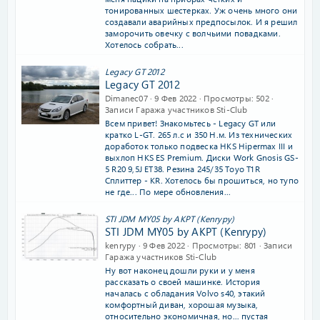
тонированных шестерках. Уж очень много они
создавали аварийных предпосылок. И я решил
заморочить овечку с волчьими повадками.
Хотелось собрать...
Legacy GT 2012
Legacy GT 2012
Dimanec07
9 Фев 2022
Просмотры
502
Записи Гаража участников Sti-Club
Всем привет! Знакомьтесь - Legacy GT или
кратко L-GT. 265 л.с и 350 Н.м. Из технических
доработок только подвеска HKS Hipermax III и
выхлоп HKS ES Premium. Диски Work Gnosis GS-
5 R20 9,5J ET38. Резина 245/35 Toyo T1R
Сплиттер - KR. Хотелось бы прошиться, но тупо
не где... По мере обновления...
STI JDM MY`05 by АКРТ (Kenrypy)
STI JDM MY`05 by АКРТ (Kenrypy)
kenrypy
9 Фев 2022
Просмотры
801
Записи
Гаража участников Sti-Club
Ну вот наконец дошли руки и у меня
рассказать о своей машинке. История
началась с обладания Volvo s40, этакий
комфортный диван, хорошая музыка,
относительно экономичная, но… пустая