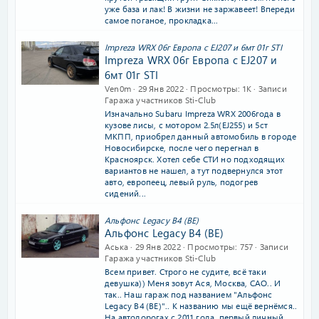
уже база и лак! В жизни не заржавеет! Впереди
самое поганое, прокладка...
Impreza WRX 06г Европа с EJ207 и 6мт 01г STI
Impreza WRX 06г Европа с EJ207 и
6мт 01г STI
Ven0m
29 Янв 2022
Просмотры
1K
Записи
Гаража участников Sti-Club
Изначально Subaru Impreza WRX 2006года в
кузове лисы, с мотором 2.5л(EJ255) и 5ст
МКПП, приобрел данный автомобиль в городе
Новосибирске, после чего перегнал в
Красноярск. Хотел себе СТИ но подходящих
вариантов не нашел, а тут подвернулся этот
авто, европеец, левый руль, подогрев
сидений...
Альфонс Legacy B4 (BE)
Альфонс Legacy B4 (BE)
Аська
29 Янв 2022
Просмотры
757
Записи
Гаража участников Sti-Club
Всем привет. Строго не судите, всё таки
девушка)) Меня зовут Ася, Москва, САО.. И
так.. Наш гараж под названием "Альфонс
Legacy B4 (BE)".. К названию мы ещё вернёмся..
На автодорогах с 2011 года, первый личный