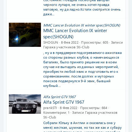
черного лупаря, не очень хотел правда
матовую, ну да ладно.Кстати смотрится очень
даже...
MMC Lancer Evolution IX winter spec(SHOGUN)
MMC Lancer Evolution IX winter
spec(SHOGUN)
SHOGUN
8 Фев 2022
Просмотры
605
Записи
Гаража участников Sti-Club
, ну а в преддверие подогреваемого ажиотажа
со стороны разных клубов, о намечающихся
баталиях, было принято решение ни в коем
случае не выпадать из данных мероприятий,
приобрести любой эвик и подготовить его к
соревнованиям. после долгих и муторных
поисков подвернулся 9-й эвик, бывший
клубный...
Alfa Sprint GTV 1967
Alfa Sprint GTV 1967
prankSTI
8 Фев 2022
Просмотры
664
Комментарии
1
Записи Гаража участников
Sti-Club
Собрали Юльку в Англии и оказалась она у
меня) жесткая, шумная, но так же как и субару