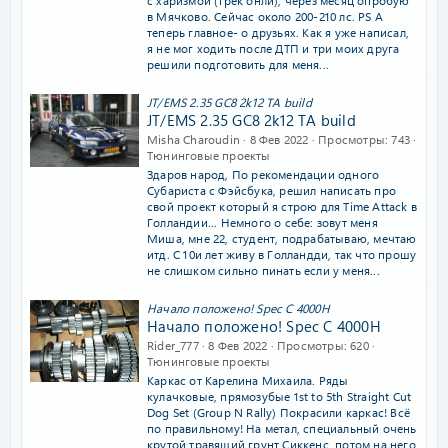
с харизмой (трек онли), через месяц опробую
в Мячково. Сейчас около 200-210 лс. PS А
теперь главное- о друзьях. Как я уже написал,
я не мог ходить после ДТП и три моих друга
решили подготовить для меня...
JT/EMS 2.35 GC8 2k12 TA build
JT/EMS 2.35 GC8 2k12 TA build
Misha Charoudin
8 Фев 2022
Просмотры
743
Тюнинговые проекты
Здаров народ, По рекомендации одного
Субариста с Фэйсбука, pешил написать про
свой проект который я строю для Time Attack в
Голландии... Немного о себе: зовут меня
Миша, мне 22, студент, подрабатываю, мечтаю
итд. С 10и лет живу в Голландди, так что прошу
не слишком сильно пинать если у меня...
Начало положено! Spec C 4000H
Начало положено! Spec C 4000H
Rider_777
8 Фев 2022
Просмотры
620
Тюнинговые проекты
Каркас от Карелина Михаила. Ряды
кулачковые, прямозубые 1st to 5th Straight Cut
Dog Set (Group N Rally) Покрасили каркас! Всё
по правильному! На метал, специальный очень
крутой травящий грунт Сиккенс, потом на него