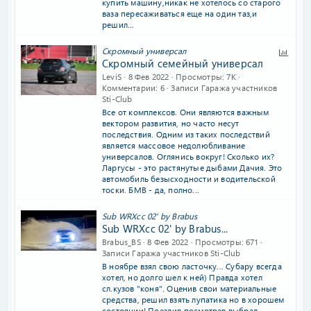
купить машину,никак не хотелось со старого
ваза пересаживаться еще на один таз,и
решил...
О
Скромный универсал
Скромный семейный универсал
п
LeviS
8 Фев 2022
Просмотры
7K
р
Комментарии
6
Записи Гаража участников
о
Sti-Club
с
Все от комплексов. Они являются важным
вектором развития, но часто несут
последствия. Одним из таких последствий
является массовое недолюбливание
универсалов. Оглянись вокруг! Сколько их?
Ларгусы - это растянутые дыбами Дачия. Это
автомобиль безысходности и водительской
тоски. БМВ - да, полно...
Sub WRXсс 02' by Brabus
Sub WRXсс 02' by Brabus...
Brabus_BS
8 Фев 2022
Просмотры
671
Записи Гаража участников Sti-Club
В ноябре взял свою ласточку... Субару всегда
хотел, но долго шел к ней) Правда хотел
сл.кузов "коня". Оценив свои материальные
средства, решил взять лупатика но в хорошем
состоянии! Поездив посмотрев выбрал