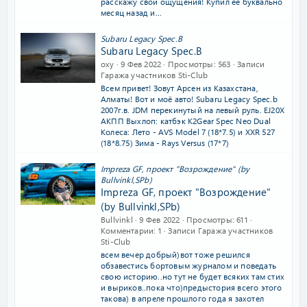
расскажу свои ощущения! Купил ее буквально
месяц назад и...
Subaru Legacy Spec.B
Subaru Legacy Spec.B
oxy
9 Фев 2022
Просмотры
563
Записи
Гаража участников Sti-Club
Всем привет! Зовут Арсен из Казахстана,
Алматы! Вот и моё авто! Subaru Legacy Spec.b
2007г.в. JDM перекинутый на левый руль. EJ20X
АКПП Выхлоп: катбэк K2Gear Spec Neo Dual
Колеса: Лето - AVS Model 7 (18*7.5) и XXR 527
(18*8.75) Зима - Rays Versus (17*7)
Impreza GF, проект "Возрождение" (by
Bullvinkl,SPb)
Impreza GF, проект "Возрождение"
(by Bullvinkl,SPb)
Bullvinkl
9 Фев 2022
Просмотры
611
Комментарии
1
Записи Гаража участников
Sti-Club
всем вечер добрый)вот тоже решился
обзавестись бортовым журналом и поведать
свою историю..но тут не будет всяких там стих
и выриков..пока что)предыстория всего этого
такова) в апреле прошлого года я захотел