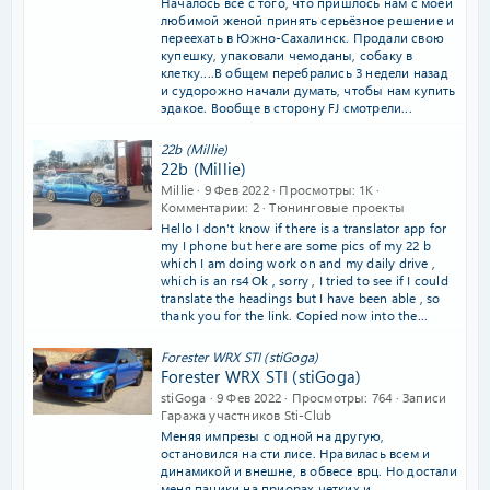
Началось всё с того, что пришлось нам с моей
любимой женой принять серьёзное решение и
переехать в Южно-Сахалинск. Продали свою
купешку, упаковали чемоданы, собаку в
клетку....В общем перебрались 3 недели назад
и судорожно начали думать, чтобы нам купить
эдакое. Вообще в сторону FJ смотрели...
22b (Millie)
22b (Millie)
Millie
9 Фев 2022
Просмотры
1K
Комментарии
2
Тюнинговые проекты
Hello I don't know if there is a translator app for
my I phone but here are some pics of my 22 b
which I am doing work on and my daily drive ,
which is an rs4 Ok , sorry , I tried to see if I could
translate the headings but I have been able , so
thank you for the link. Copied now into the...
Forester WRX STI (stiGoga)
Forester WRX STI (stiGoga)
stiGoga
9 Фев 2022
Просмотры
764
Записи
Гаража участников Sti-Club
Меняя импрезы с одной на другую,
остановился на сти лисе. Нравилась всем и
динамикой и внешне, в обвесе врц. Но достали
меня пацики на приорах четких и