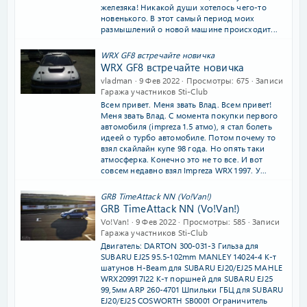
железяка! Никакой души хотелось чего-то
новенького. В этот самый период моих
размышлений о новой машине происходит...
WRX GF8 встречайте новичка
WRX GF8 встречайте новичка
vladman
9 Фев 2022
Просмотры
675
Записи
Гаража участников Sti-Club
Всем привет. Меня звать Влад. Всем привет!
Меня звать Влад. С момента покупки первого
автомобиля (impreza 1.5 атмо), я стал болеть
идеей о турбо автомобиле. Потом почему то
взял скайлайн купе 98 года. Но опять таки
атмосферка. Конечно это не то все. И вот
совсем недавно взял Impreza WRX 1997. У...
GRB TimeAttack NN (Vo!Van!)
GRB TimeAttack NN (Vo!Van!)
Vo!Van!
9 Фев 2022
Просмотры
585
Записи
Гаража участников Sti-Club
Двигатель: DARTON 300-031-3 Гильза для
SUBARU EJ25 95.5-102mm MANLEY 14024-4 К-т
шатунов H-Beam для SUBARU EJ20/EJ25 MAHLE
WRX209917I22 К-т поршней для SUBARU EJ25
99,5мм ARP 260-4701 Шпильки ГБЦ для SUBARU
EJ20/EJ25 COSWORTH SB0001 Ограничитель