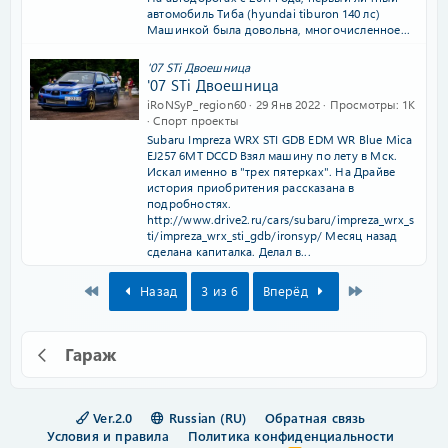
автомобиль Тиба (hyundai tiburon 140 лс)
Машинкой была довольна, многочисленное...
'07 STi Двоешница
'07 STi Двоешница
iRoNSyP_region60
29 Янв 2022
Просмотры
1K
Спорт проекты
Subaru Impreza WRX STI GDB EDM WR Blue Mica
EJ257 6MT DCCD Взял машину по лету в Мск.
Искал именно в "трех пятерках". На Драйве
история приобритения рассказана в
подробностях.
http://www.drive2.ru/cars/subaru/impreza_wrx_s
ti/impreza_wrx_sti_gdb/ironsyp/ Месяц назад
сделана капиталка. Делал в...
First
Last
Назад
3 из 6
Вперёд
Гараж
Ver.2.0
Russian (RU)
Обратная связь
Условия и правила
Политика конфиденциальности