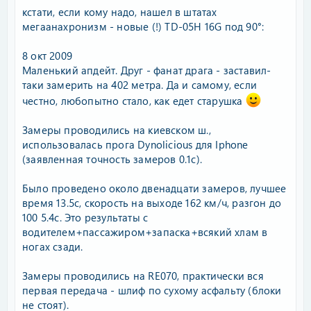
кстати, если кому надо, нашел в штатах
мегаанахронизм - новые (!) TD-05H 16G под 90°:
8 окт 2009
Маленький апдейт. Друг - фанат драга - заставил-
таки замерить на 402 метра. Да и самому, если
честно, любопытно стало, как едет старушка
Замеры проводились на киевском ш.,
использовалась прога Dynolicious для Iphone
(заявленная точность замеров 0.1с).
Было проведено около двенадцати замеров, лучшее
время 13.5с, скорость на выходе 162 км/ч, разгон до
100 5.4с. Это результаты с
водителем+пассажиром+запаска+всякий хлам в
ногах сзади.
Замеры проводились на RE070, практически вся
первая передача - шлиф по сухому асфальту (блоки
не стоят).