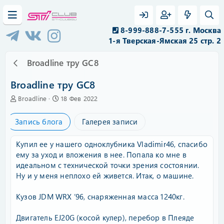
8-999-888-7-555 г. Москва
1-я Тверская-Ямская 25 стр. 2
Broadline тру GC8
Broadline тру GC8
А
C
Broadline
18 Фев 2022
в
r
т
e
Запись блога
Галерея записи
о
a
р
t
e
Купил ее у нашего одноклубника Vladimir46, спасибо
d
ему за уход и вложения в нее. Попала ко мне в
a
идеальном с технической точки зрения состоянии.
t
Ну и у меня неплохо ей живется. Итак, о машине.
e
Кузов JDM WRX ’96, снаряженная масса 1240кг.
Двигатель EJ20G (косой кулер), перебор в Плеяде