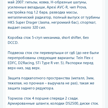
май 2007: гильзы, ковка, H-образные шатуны,
усиленные вкладыши, Apexi AVC-R, чип Prova,
настройка под 1.2 бара, разводка массы,
металлический радиатор, полный выпуск от турбины
HKS Super Drager (Jasma, негромкий бас), спорткат,
выдает около 320 сил.
Коробка сток 5-ступ механика, short shifter, без
DCCD.
Подвеска сток сти перевертыши от гдб (до нее были
перепробованы следующие варианты: Tein Flex с
EDFC, D2Racing, STi Type R ver. 5). Распорки перед
верх-низ, зад верх.
Защита подкапотного пространства (металл, 3мм,
тяжелая, но прочная – выручала не раз), такая же
защита заднего редуктора.
Тормоза сток 4 поршня спереди 2 сзади.
Армированные шланги, колодки DS2500, диски сток.