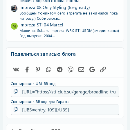
реалиях борьбы с повышенным...
Impreza 08 Only Styling (Icegready)
Вообщем тюнингом сего агрегата не занимался пока
ни разу:) Собираюсь...
Impreza STI 04 Marcel
M
Машина: Subaru Impreza WRX STI USDM(америнканка)
Год выпуска: 2004...
Поделиться записью блога
Vk
Facebook
Pinterest
WhatsApp
Telegram
Viber
Электронная почта
Google
Ссылка
Скопировать URL BB код
Скопировать BB код для Гаража