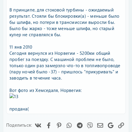
В принципе, для стоковой турбины - ожидаемый
результат. Стояли бы блокировки(а) - меньше было
бы шлифа, но потери в трансмиссии выросли бы.
Было бы жарко - тоже меньше шлифа, но старый
кулер не справлялся бы.
11 янв 2010
Сегодня вернулся из Норвегии - 5200км общий
пробег за поездку. С машиной проблем не было,
только один раз замерзло что-то в топливопроводе
(пару ночей было -37) - пришлось "прикуривать" и
заводить в течение часа.
Вот фото из Хемседаля, Норвегия:
продана(
Vk
Facebook
Pinterest
WhatsApp
Telegram
Viber
Электронная
Google
Сс
Поделиться: