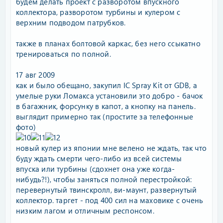
будем делать проект с разворотом впускного
коллектора, разворотом турбины и кулером с
верхним подводом патрубков.
также в планах болтовой каркас, без него ссыкатно
тренироваться по полной.
17 авг 2009
как и было обещано, закупил IC Spray Kit от GDB, а
умелые руки Ломакса установили это добро - бачок
в багажник, форсунку в капот, а кнопку на панель.
выглядит примерно так (простите за телефонные
фото)
новый кулер из японии мне велено не ждать, так что
буду ждать смерти чего-либо из всей системы
впуска или турбины (сдохнет она уже когда-
нибудь?!), чтобы заняться полной перестройкой:
перевернутый твинскролл, ви-маунт, развернутый
коллектор. таргет - под 400 сил на маховике с очень
низким лагом и отличным респонсом.