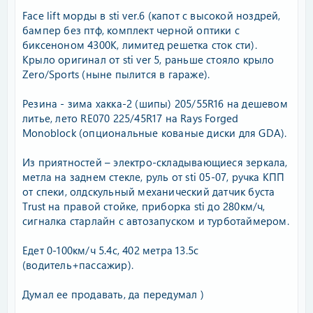
Face lift морды в sti ver.6 (капот с высокой ноздрей,
бампер без птф, комплект черной оптики с
биксеноном 4300K, лимитед решетка сток сти).
Крыло оригинал от sti ver 5, раньше стояло крыло
Zero/Sports (ныне пылится в гараже).
Резина - зима хакка-2 (шипы) 205/55R16 на дешевом
литье, лето RE070 225/45R17 на Rays Forged
Monoblock (опциональные кованые диски для GDA).
Из приятностей – электро-складывающиеся зеркала,
метла на заднем стекле, руль от sti 05-07, ручка КПП
от спеки, олдскульный механический датчик буста
Trust на правой стойке, приборка sti до 280км/ч,
сигналка старлайн с автозапуском и турботаймером.
Едет 0-100км/ч 5.4с, 402 метра 13.5с
(водитель+пассажир).
Думал ее продавать, да передумал )