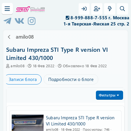
8-999-888-7-555 г. Москва
1-я Тверская-Ямская 25 стр. 2
amilo08
Subaru Impreza STI Type R version VI
Limited 430/1000
А
C
amilo08
18 Фев 2022
Обновлено
18 Фев 2022
в
r
т
e
Записи блога
Подробности о блоге
о
a
р
t
e
Фильтры
d
a
t
e
Subaru Impreza STI Type R version
VI Limited 430/1000
amilo08
18 Фев 2022
Просмотры
746