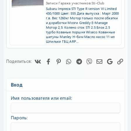
Записи Гаража участников Sti-Club
Subaru Impreza STI Type R version VI Limited
430/1000 Цвет: 555 Дата выпуска : Март 2000
г.в. Вес 1260кг Мотор только после обкатки
и доработки Мозги Greddy E-Manage
Мотор 2,5: Колено сток STI 2.5 Блок 2.5
турбо Кованые поршня Wiseco Кованные
шатуны Manley Н-бим Масло насос 11 мл
Шпильки ГБЦ ARP...
Vk
Facebook
Pinterest
WhatsApp
Telegram
Viber
Электронная
Google
Сс
Поделиться:
Вход
Имя пользователя или email
Пароль