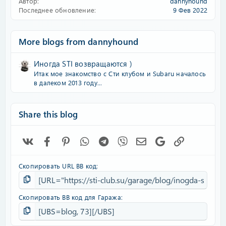
Автор
dannyhound
Последнее обновление
9 Фев 2022
More blogs from dannyhound
Иногда STI возвращаются )
Итак мое знакомство с Сти клубом и Subaru началось
в далеком 2013 году...
Share this blog
Vk
Facebook
Pinterest
WhatsApp
Telegram
Viber
Электронная почта
Google
Ссылка
Скопировать URL BB код
Скопировать BB код для Гаража