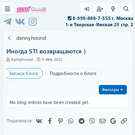
8-999-888-7-555 г. Москва
1-я Тверская-Ямская 25 стр. 2
dannyhound
Иногда STI возвращаются )
А
C
dannyhound
9 Фев 2022
в
r
т
e
Записи блога
Подробности о блоге
о
a
р
t
e
Фильтры
d
a
No blog entries have been created yet.
t
e
Vk
Facebook
Pinterest
WhatsApp
Telegram
Viber
Электронная
Google
Сс
Поделиться: