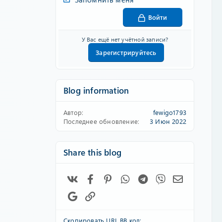
Войти
У Вас ещё нет учётной записи?
Зарегистрируйтесь
Blog information
Автор
fewigo1793
Последнее обновление
3 Июн 2022
Share this blog
Vk
Facebook
Pinterest
WhatsApp
Telegram
Viber
Электронн
Google
Ссылка
Скопировать URL BB код