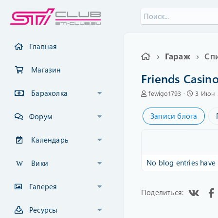
Главная
Гараж
Сп
Магазин
Friends Casi
Барахолка
А
C
fewigo1793
3 Июн 
в
r
т
e
Записи блога
Форум
о
a
р
t
e
Календарь
d
a
No blog entries have 
Вики
t
e
Галерея
Vk
Поделиться:
Ресурсы