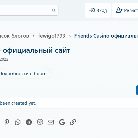
Вход
Регис
исок блогов
fewigo1793
Friends Casino официаль
no официальный сайт
2022
Подробности о блоге
been created yet.
Facebook
Pinterest
WhatsApp
Telegram
Viber
Электронная почта
Google
Ссылка