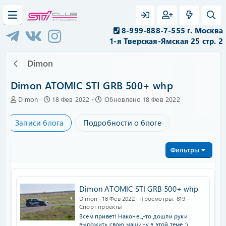
8-999-888-7-555 г. Москва
1-я Тверская-Ямская 25 стр. 2
Dimon
Dimon ATOMIC STI GRB 500+ whp
А
C
Dimon
18 Фев 2022
Обновлено
18 Фев 2022
в
r
т
e
Записи блога
Подробности о блоге
о
a
р
t
e
Фильтры
d
a
t
e
Dimon ATOMIC STI GRB 500+ whp
Dimon
18 Фев 2022
Просмотры
819
Спорт проекты
Всем привет! Наконец-то дошли руки
выложить свою машину в этой теме :)