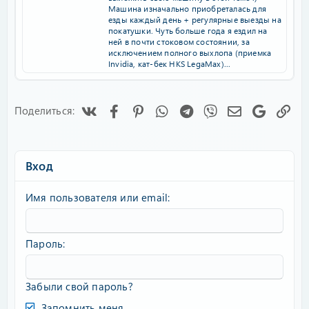
Машина изначально приобреталась для
езды каждый день + регулярные выезды на
покатушки. Чуть больше года я ездил на
ней в почти стоковом состоянии, за
исключением полного выхлопа (приемка
Invidia, кат-бек HKS LegaMax)...
Vk
Facebook
Pinterest
WhatsApp
Telegram
Viber
Электронная
Google
Сс
Поделиться:
Вход
Имя пользователя или email
Пароль
Забыли свой пароль?
Запомнить меня