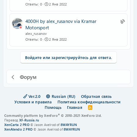
g
Ответы
0
2 Янв 2022
:
e
B
n
l
U
4000H by alex_rusanov via Kramar
t
o
B
Motorsport
r
g
S
alex_rusanov
y
e
Ответы
0
2 Янв 2022
:
n
B
t
l
r
Войдите или зарегистрируйтесь для ответа.
o
y
g
e
Форум
n
t
r
Ver.2.0
Russian (RU)
Обратная связь
y
Условия и правила
Политика конфиденциальности
Помощь
Главная
R
S
®
Community platform by XenForo
© 2010-2021 XenForo Ltd.
S
Перевод
XF-Russia.ru
XenCarta 2 PRO
© Jason Axelrod of
8WAYRUN
XenAtendo 2 PRO
© Jason Axelrod of
8WAYRUN