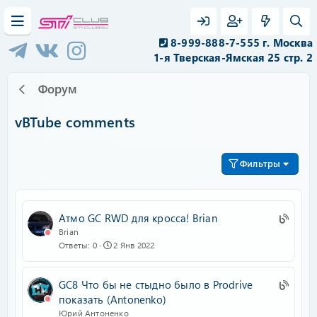
8-999-888-7-555 г. Москва
1-я Тверская-Ямская 25 стр. 2
Форум
vBTube comments
Фильтры
U
Атмо GC RWD для кросса! Brian
B
Brian
Ответы
0
2 Янв 2022
S
:
B
U
GC8 Что бы не стыдно было в Prodrive
l
B
показать (Antonenko)
o
S
Юрий Антоненко