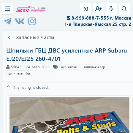
8-999-888-7-555 г. Москва
1-я Тверская-Ямская 25 стр. 2
Запасные части
Шпильки ГБЦ ДВС усиленные ARP Subaru
EJ20/EJ25 260-4701
А
C
Т
55643
24 Мар 2023
arp subaru
шпильки arp
в
r
е
шпильки гбц
т
e
г
о
a
и
This listing is closed.
р
t
i
o
n
d
a
t
e