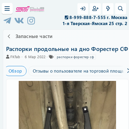
8-999-888-7-555 г. Москва
1-я Тверская-Ямская 25 стр. 2
Запасные части
Распорки продольные на дно Форестер СФ
А
C
Т
FKfab
6 Мар 2022
распорки форестер сф
в
r
е
т
e
г
Обзор
Отзывы о пользователе на торговой площадк
о
a
и
р
t
i
o
n
d
a
t
e