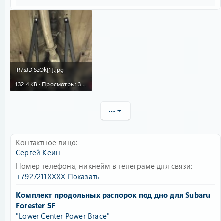
lR7sJDiSzOk[1].jpg
132.4 KB · Просмотры: 305
•••
Контактное лицо
Сергей Кеин
Номер телефона, никнейм в телеграме для связи
+7927211XXXX
Показать
Комплект продольных распорок под дно для Subaru
Forester SF
"Lower Center Power Brace"