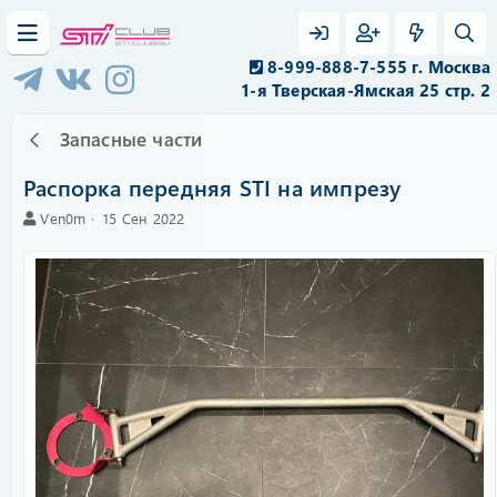
8-999-888-7-555 г. Москва
1-я Тверская-Ямская 25 стр. 2
Запасные части
Распорка передняя STI на импрезу
А
C
Ven0m
15 Сен 2022
в
r
т
e
о
a
р
t
i
o
n
d
a
t
e