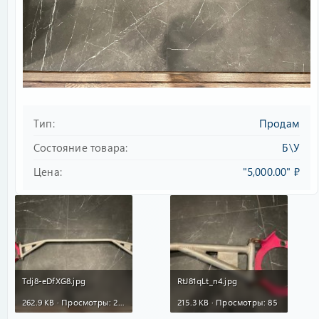
Тип
Продам
Состояние товара
Б\У
Цена
"5,000.00" ₽
Tdj8-eDfXG8.jpg
RtJ81qLt_n4.jpg
262.9 KB · Просмотры: 282
215.3 KB · Просмотры: 85