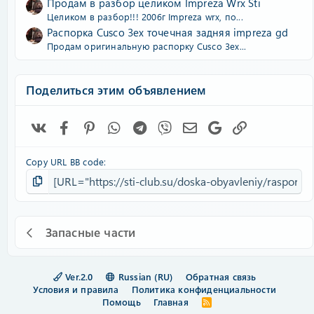
Продам в разбор целиком Impreza Wrx Sti
Целиком в разбор!!! 2006г Impreza wrx, по...
Распорка Cusco 3ех точечная задняя impreza gd
Продам оригинальную распорку Cusco 3ех...
Поделиться этим объявлением
Vk
Facebook
Pinterest
WhatsApp
Telegram
Viber
Электронная почта
Google
Ссылка
Copy URL BB code
Запасные части
Ver.2.0
Russian (RU)
Обратная связь
Условия и правила
Политика конфиденциальности
Помощь
Главная
R
S