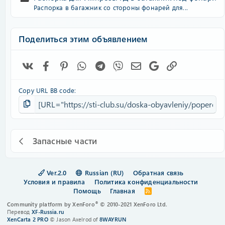
Распорка в багажник со стороны фонарей для...
Поделиться этим объявлением
Vk
Facebook
Pinterest
WhatsApp
Telegram
Viber
Электронная почта
Google
Ссылка
Copy URL BB code
Запасные части
Ver.2.0
Russian (RU)
Обратная связь
Условия и правила
Политика конфиденциальности
Помощь
Главная
R
S
®
Community platform by XenForo
© 2010-2021 XenForo Ltd.
S
Перевод
XF-Russia.ru
XenCarta 2 PRO
© Jason Axelrod of
8WAYRUN