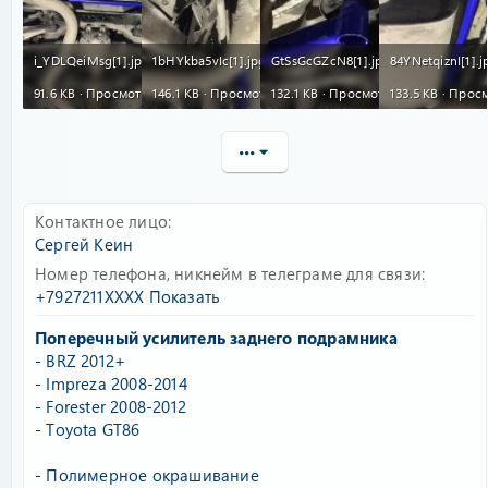
i_YDLQeiMsg[1].jpg
1bHYkba5vIc[1].jpg
GtSsGcGZcN8[1].jpg
84YNetqiznI[1].j
91.6 KB · Просмотры: 238
146.1 KB · Просмотры: 74
132.1 KB · Просмотры: 73
133.5 KB · Прос
•••
Контактное лицо
Сергей Кеин
Номер телефона, никнейм в телеграме для связи
+7927211XXXX
Показать
Поперечный усилитель заднего подрамника
- BRZ 2012+
- Impreza 2008-2014
- Forester 2008-2012
- Toyota GT86
- Полимерное окрашивание