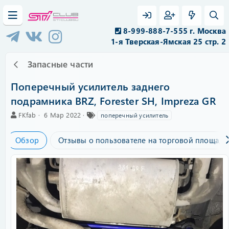
8-999-888-7-555 г. Москва
1-я Тверская-Ямская 25 стр. 2
Запасные части
Поперечный усилитель заднего
подрамника BRZ, Forester SH, Impreza GR
А
C
Т
FKfab
6 Мар 2022
поперечный усилитель
в
r
е
т
e
г
Обзор
Отзывы о пользователе на торговой площадк
о
a
и
р
t
i
o
n
d
a
t
e