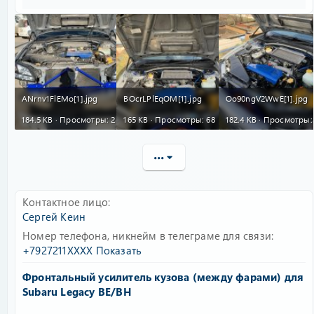
ANrnv1FlEMo[1].jpg
BOcrLPlEqOM[1].jpg
Oo90ngV2WwE[1].jpg
184.5 KB · Просмотры: 289
165 KB · Просмотры: 68
182.4 KB · Просмотры:
•••
Контактное лицо
Сергей Кеин
Номер телефона, никнейм в телеграме для связи
+7927211XXXX
Показать
Фронтальный усилитель кузова (между фарами) для
Subaru Legacy BE/BH