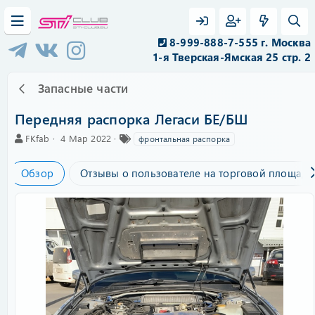
8-999-888-7-555 г. Москва
1-я Тверская-Ямская 25 стр. 2
Запасные части
Передняя распорка Легаси БЕ/БШ
А
C
Т
FKfab
4 Мар 2022
фронтальная распорка
в
r
е
т
e
г
Обзор
Отзывы о пользователе на торговой площадк
о
a
и
р
t
i
o
n
d
a
t
e