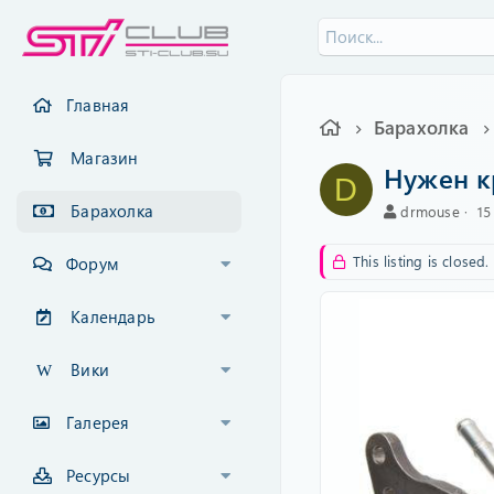
Главная
Барахолка
Магазин
Нужен к
D
Барахолка
А
C
drmouse
15
в
r
т
e
This listing is closed.
Форум
о
a
р
t
i
Календарь
o
n
Вики
d
a
t
Галерея
e
Ресурсы