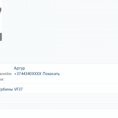
Артур
икнейм
+3744340XXXX
Показать
зи
урбины VF37