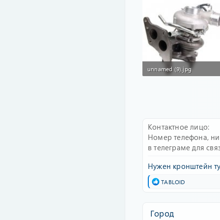
unnamed (9).jpg
28.7 KB · Просмотры: 228
Контактное лицо
Номер телефона, н
в телеграме для свя
Нужен кронштейн т
Р
TABLOID
е
а
к
Город
ц