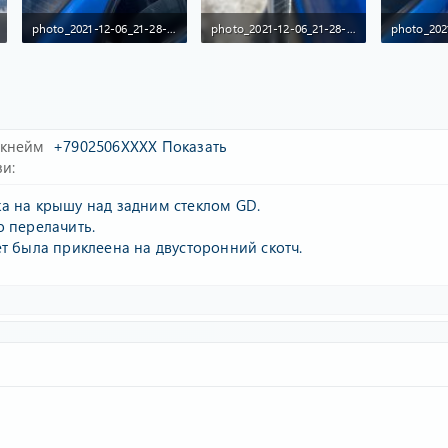
photo_2021-12-06_21-28-32.jpg
photo_2021-12-06_21-28-35.jpg
122.6 KB · Просмотры: 58
69.4 KB · Просмотры: 56
144.2 KB 
икнейм
+7902506XXXX
Показать
зи
а на крышу над задним стеклом GD.
о перелачить.
ет была приклеена на двусторонний скотч.