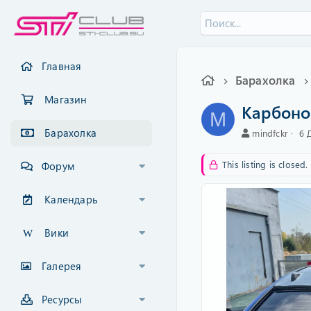
Главная
Барахолка
Магазин
Карбоно
M
Барахолка
А
C
mindfckr
6 
в
r
т
e
This listing is closed.
Форум
о
a
р
t
i
Календарь
o
n
Вики
d
a
t
Галерея
e
Ресурсы