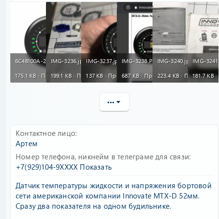
IMG-3236.jpg
6C48100A-2967-45E0-B47D-A9B43A11B144-3090-00000189F9A02E39.PNG
IMG-3237.jpg
IMG-3238.PNG
IMG-3240.jpg
IMG-3241
175.1 KB · Просмотры: 290
199.1 KB · Просмотры: 85
137 KB · Просмотры: 91
687 KB · Просмотры: 94
223.4 KB · Просмотры:
181.7 KB 
•••
Контактное лицо
Артем
Номер телефона, никнейм в телеграме для связи
+7(929)104-9XXXX
Показать
Датчик температуры жидкости и напряжения бортовой
сети американской компании Innovate MTX-D 52мм.
Сразу два показателя на одном будильнике.