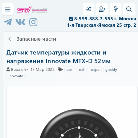
8-999-888-7-555 г. Москва
1-я Тверская-Ямская 25 стр. 2
Запасные части
Датчик температуры жидкости и
напряжения Innovate MTX-D 52мм
А
C
Т
Bubaleh
17 Мар 2022
aem
defi
depo
greddy
в
r
е
innovate
т
e
г
о
a
и
р
t
i
o
n
d
a
t
e