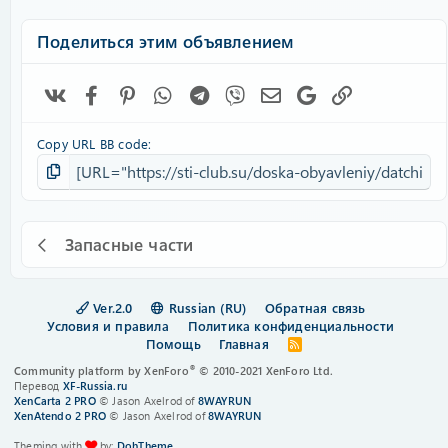
Поделиться этим объявлением
Vk
Facebook
Pinterest
WhatsApp
Telegram
Viber
Электронная почта
Google
Ссылка
Copy URL BB code
Запасные части
Ver.2.0
Russian (RU)
Обратная связь
Условия и правила
Политика конфиденциальности
Помощь
Главная
R
S
®
Community platform by XenForo
© 2010-2021 XenForo Ltd.
S
Перевод
XF-Russia.ru
XenCarta 2 PRO
© Jason Axelrod of
8WAYRUN
XenAtendo 2 PRO
© Jason Axelrod of
8WAYRUN
Theming with
by:
DohTheme