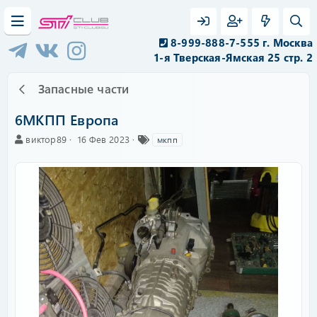
8-999-888-7-555 г. Москва
1-я Тверская-Ямская 25 стр. 2
Запасные части
6МКПП Европа
А
C
Т
виктор89
16 Фев 2023
мкпп
в
r
е
т
e
г
о
a
и
р
t
i
o
n
d
a
t
e