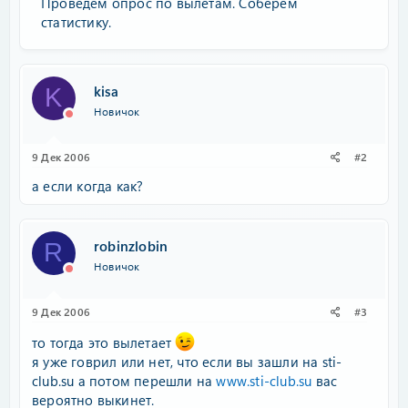
Проведем опрос по вылетам. Соберем
статистику.
kisa
K
Новичок
9 Дек 2006
#2
а если когда как?
robinzlobin
R
Новичок
9 Дек 2006
#3
то тогда это вылетает
я уже говрил или нет, что если вы зашли на sti-
club.su а потом перешли на
www.sti-club.su
вас
вероятно выкинет.