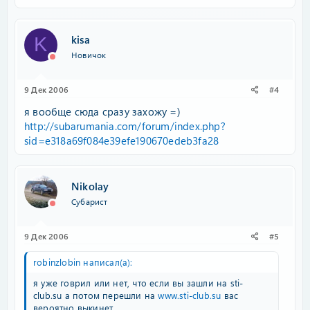
kisa
K
Новичок
9 Дек 2006
#4
я вообще сюда сразу захожу =)
http://subarumania.com/forum/index.php?
sid=e318a69f084e39efe190670edeb3fa28
Nikolay
Субарист
9 Дек 2006
#5
robinzlobin написал(а):
я уже говрил или нет, что если вы зашли на sti-
club.su а потом перешли на
www.sti-club.su
вас
вероятно выкинет.