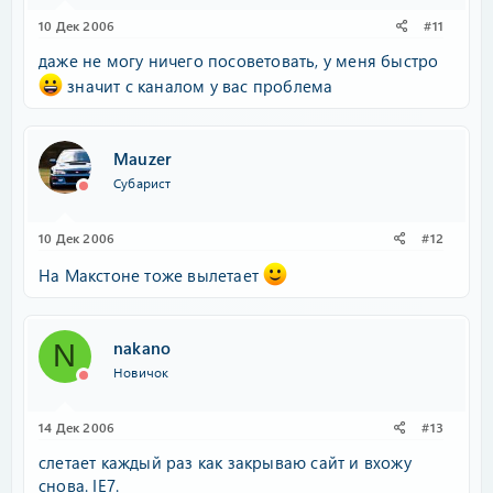
10 Дек 2006
#11
даже не могу ничего посоветовать, у меня быстро
значит с каналом у вас проблема
Mauzer
Субарист
10 Дек 2006
#12
На Макстоне тоже вылетает
nakano
N
Новичок
14 Дек 2006
#13
слетает каждый раз как закрываю сайт и вхожу
снова. IE7.