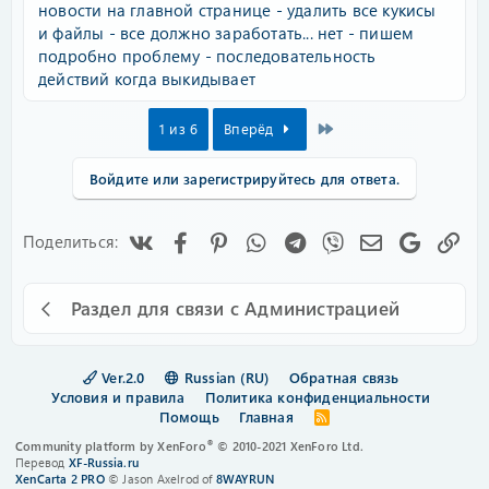
новости на главной странице - удалить все кукисы
и файлы - все должно заработать... нет - пишем
подробно проблему - последовательность
действий когда выкидывает
Last
1 из 6
Вперёд
Войдите или зарегистрируйтесь для ответа.
Vk
Facebook
Pinterest
WhatsApp
Telegram
Viber
Электронная
Google
Сс
Поделиться:
Раздел для связи с Администрацией
Ver.2.0
Russian (RU)
Обратная связь
Условия и правила
Политика конфиденциальности
Помощь
Главная
R
S
®
Community platform by XenForo
© 2010-2021 XenForo Ltd.
S
Перевод
XF-Russia.ru
XenCarta 2 PRO
© Jason Axelrod of
8WAYRUN