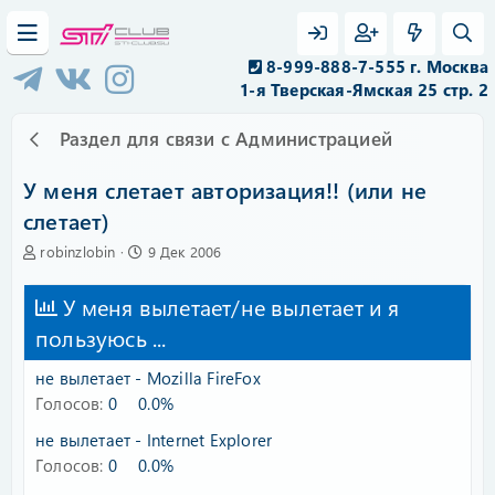
8-999-888-7-555 г. Москва
1-я Тверская-Ямская 25 стр. 2
Раздел для связи с Администрацией
У меня слетает авторизация!! (или не
слетает)
А
Д
robinzlobin
9 Дек 2006
в
а
т
т
У меня вылетает/не вылетает и я
о
а
р
н
пользуюсь ...
т
а
е
ч
не вылетает - Mozilla FireFox
м
а
Голосов:
0
0.0%
ы
л
а
не вылетает - Internet Explorer
Голосов:
0
0.0%