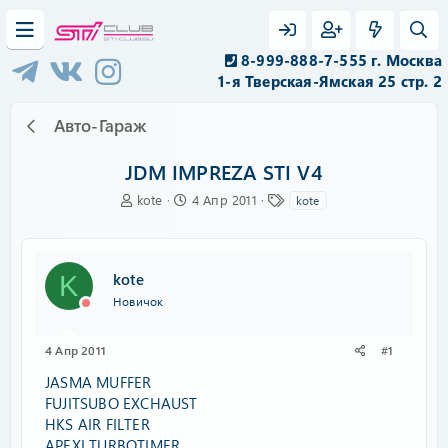
8-999-888-7-555 г. Москва
1-я Тверская-Ямская 25 стр. 2
Авто-Гараж
JDM IMPREZA STI V4
А
Д
Т
kote
4 Апр 2011
kote
в
а
е
т
т
г
о
а
и
р
н
kote
K
т
а
Новичок
е
ч
м
а
ы
л
4 Апр 2011
#1
а
JASMA MUFFER
FUJITSUBO EXCHAUST
HKS AIR FILTER
APEXI TURBOTIMER