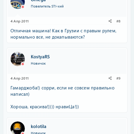
Повелитель STI-хий
4 Апр 2011
#8
Отличная машина! Как в Грузии с правым рулем,
нормально все, не докапываются?
KostyaRS
Новичок
4 Апр 2011
#9
Гамарджоба!) сорри, если не совсем правильно
написал)
Хороша, красива!)))) нравиЦа!))
kolotila
Новичок