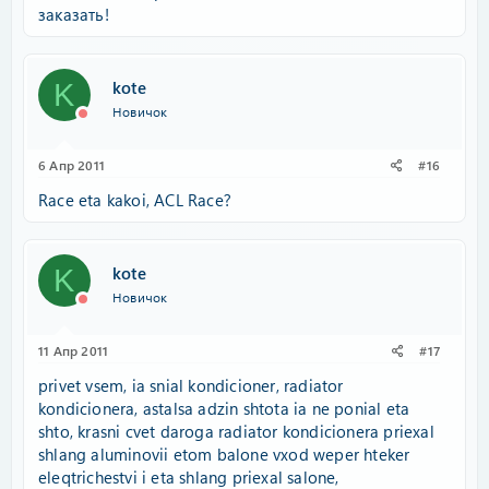
заказать!
kote
K
Новичок
6 Апр 2011
#16
Race eta kakoi, ACL Race?
kote
K
Новичок
11 Апр 2011
#17
privet vsem, ia snial kondicioner, radiator
kondicionera, astalsa adzin shtota ia ne ponial eta
shto, krasni cvet daroga radiator kondicionera priexal
shlang aluminovii etom balone vxod weper hteker
eleqtrichestvi i eta shlang priexal salone,