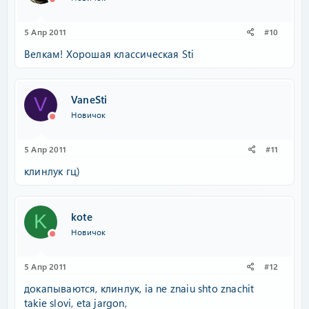
5 Апр 2011
#10
Велкам! Хорошая классическая Sti
VaneSti
V
Новичок
5 Апр 2011
#11
клинлук гц)
kote
K
Новичок
5 Апр 2011
#12
докапываются, клинлук, ia ne znaiu shto znachit
takie slovi, eta jargon,