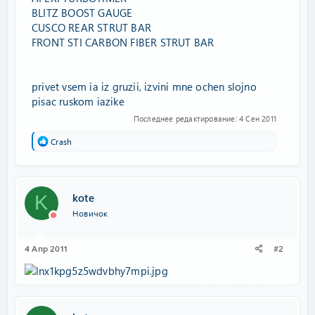
BLITZ BOOST GAUGE
CUSCO REAR STRUT BAR
FRONT STI CARBON FIBER STRUT BAR
privet vsem ia iz gruzii, izvini mne ochen slojno
pisac ruskom iazike
Последнее редактирование:
4 Сен 2011
Р
Crash
е
а
к
ц
kote
и
K
и
Новичок
:
4 Апр 2011
#2