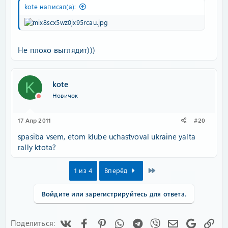
kote написал(а):
Не плохо выглядит)))
kote
K
Новичок
17 Апр 2011
#20
spasiba vsem, etom klube uchastvoval ukraine yalta
rally ktota?
Last
1 из 4
Вперёд
Войдите или зарегистрируйтесь для ответа.
Vk
Facebook
Pinterest
WhatsApp
Telegram
Viber
Электронная
Google
Сс
Поделиться: