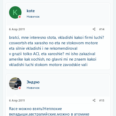
kote
K
Новичок
6 Апр 2011
#14
bratci, mne interesno stota, vkladishi kakoi firmi luchi?
coswortsh eta xarasho no eta ne stokovom motore
eta silnie vkladishi i ne rekomendiroval
v gruzii tolko ACL eta xaroshie? mi isho zakazival
amerike kak xochish, no glavni mi ne znaem kakoi
vkladishi luchi stokom motore zavodskie vali
Эндрю
Новичок
6 Апр 2011
#15
Race можно взять!Неплохие
вкладыши,австралийские,можно в атомике