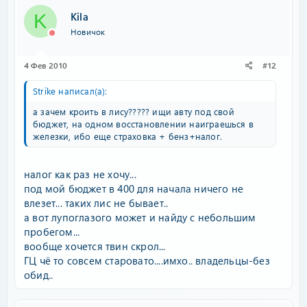
Kila
K
Новичок
4 Фев 2010
#12
Strike написал(а):
а зачем кроить в лису????? ищи авту под свой
бюджет, на одном восстановлении наиграешься в
железки, ибо еще страховка + бенз+налог.
налог как раз не хочу...
под мой бюджет в 400 для начала ничего не
влезет... таких лис не бывает..
а вот лупоглазого может и найду с небольшим
пробегом...
вообще хочется твин скрол...
ГЦ чё то совсем старовато....имхо.. владельцы-без
обид..