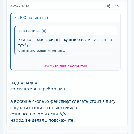
4 Фев 2010
#16
ZibRiO написал(а):
Kila написал(а):
или вот тоже вариант... купить овосчь -> свап на
турбу...
опять же ваши мнения...
Нажмите для раскрытия...
Ооо ну вот это уже то что надо.))Эта идея не имеет
ничего общего со словом экономия :lol: :lol:
Нажмите для раскрытия...
Найди стишку в твоем бюджете и ездий. Позже
ладно ладно...
купишь лису - все остальные варианты:закапывание
со свапом я переборщил...
денег и времени.
а вообще сколько фейслифт сделать стоит в лису...
с лупатика или с коньюктевида...
если всё новое и если б/у...
народ же делал... подскажите...