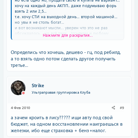
хочу на каждый день АКПП.. даже подумываю форь
взять 2 или 2,5...
т.е. хочу СТИ на выходной день... второй машиной...
но увы я не столь богат...
и вот возникают мысли... уверен что это не раз
обсуждалось... но всё таки... (ссылкам и любому
Нажмите для раскрытия...
мнению буду благодарен)...
итак, мысль... купить коньюктевид ...причём
праворукий... перекидка на левый...(кстати, тут только
Определись что хочешь, дешево - гц, под ребилд,
левый руль... не могу на правом)... и после делать с
а то взять одно потом сделать другое получить
него лису...
третье...
сразу оговорюсь... на лису денег нет.. да их вообще
как бы лишних нет...
т.е. хочется и строить авто.. и ездить иногда...
кароче стартануть с самого дешёвого и постепенно
Strike
делать ...
Ультраправая группировка Клуба
что скажите? ваши мысли...во сколько что выльется?
4 Фев 2010
#9
а зачем кроить в лису????? ищи авту под свой
бюджет, на одном восстановлении наиграешься в
железки, ибо еще страховка + бенз+налог.