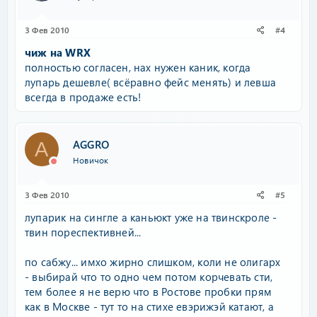
3 Фев 2010
#4
чиж на WRX
полностью согласен, нах нужен каник, когда
лупарь дешевле( всёравно фейс менять) и левша
всегда в продаже есть!
AGGRO
A
Новичок
3 Фев 2010
#5
лупарик на сингле а каньюкт уже на твинскроле -
твин пореспективней...
по сабжу... имхо жирно слишком, коли не олигарх
- выбирай что то одно чем потом корчевать сти,
тем более я не верю что в Ростове пробки прям
как в Москве - тут то на стихе евэрижэй катают, а