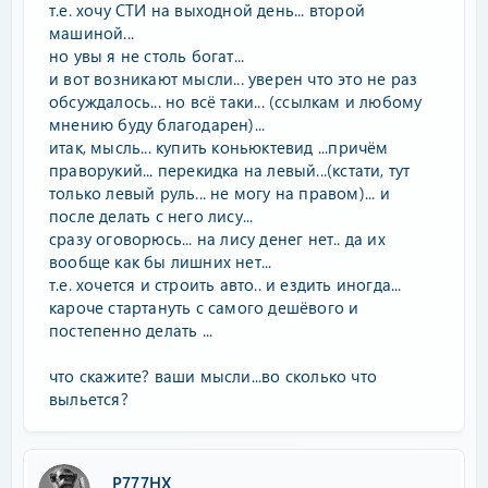
т.е. хочу СТИ на выходной день... второй
машиной...
но увы я не столь богат...
и вот возникают мысли... уверен что это не раз
обсуждалось... но всё таки... (ссылкам и любому
мнению буду благодарен)...
итак, мысль... купить коньюктевид ...причём
праворукий... перекидка на левый...(кстати, тут
только левый руль... не могу на правом)... и
после делать с него лису...
сразу оговорюсь... на лису денег нет.. да их
вообще как бы лишних нет...
т.е. хочется и строить авто.. и ездить иногда...
кароче стартануть с самого дешёвого и
постепенно делать ...
что скажите? ваши мысли...во сколько что
выльется?
P777HX