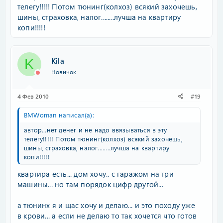
телегу!!!!! Потом тюнинг(колхоз) всякий захочешь,
шины, страховка, налог........лучша на квартиру
копи!!!!!
Kila
K
Новичок
4 Фев 2010
#19
BMWoman написал(а):
автор...нет денег и не надо ввязываться в эту
телегу!!!!! Потом тюнинг(колхоз) всякий захочешь,
шины, страховка, налог........лучша на квартиру
копи!!!!!
квартира есть... дом хочу.. с гаражом на три
машины... но там порядок цифр другой...
а тюнинх я и щас хочу и делаю... и это походу уже
в крови... а если не делаю то так хочется что готов