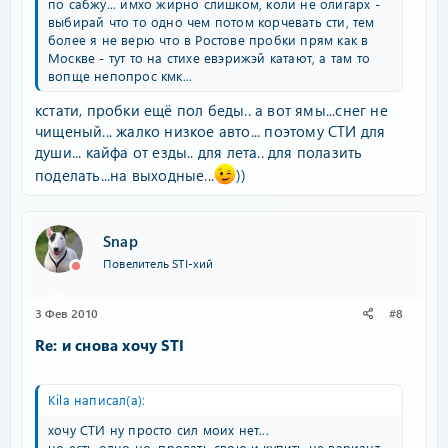
по сабжу... имхо жирно слишком, коли не олигарх -
выбирай что то одно чем потом корчевать сти, тем
более я не верю что в Ростове пробки прям как в
Москве - тут то на стихе евэрижэй катают, а там то
вопще непопрос кмк...
кстати, пробки ещё пол беды.. а вот ямы...снег не
чищеный... жалко низкое авто... поэтому СТИ для
души... кайфа от езды.. для лета.. для полазить
поделать...на выходные...
))
Snap
Повелитель STI-хий
3 Фев 2010
#8
Re: и снова хочу STI
Kila написал(а):
хочу СТИ ну просто сил моих нет...
но есть одно но, продать свою и купить не вариант...