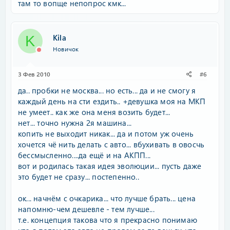
там то вопще непопрос кмк...
Kila
K
Новичок
3 Фев 2010
#6
да.. пробки не москва... но есть... да и не смогу я
каждый день на сти ездить.. +девушка моя на МКП
не умеет.. как же она меня возить будет...
нет... точно нужна 2я машина...
копить не выходит никак... да и потом уж очень
хочется чё нить делать с авто... вбухивать в овосчь
бессмысленно....да ещё и на АКПП...
вот и родилась такая идея эволюции... пусть даже
это будет не сразу... постепенно..
ок... начнём с очкарика... что лучше брать... цена
напомню-чем дешевле - тем лучше...
т.е. концепция такова что я прекрасно понимаю