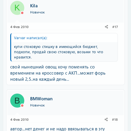
Kila
K
Новичок
4 Фев 2010
#17
Varvar написал(а):
купи стоковую стишку в имеющийся бюджет,
подкопи, продай свою стоковую, возьми то что
нравится.
свой нынешний овощ хочу поменять со
времением на кроссовер с АКП...может форь
новый 2,5..на каждый день...
BMWoman
B
Новичок
4 Фев 2010
#18
автор...нет денег и не надо ввязываться в эту