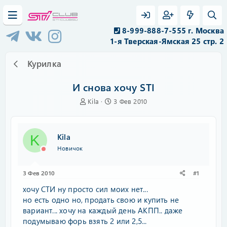
8-999-888-7-555 г. Москва
1-я Тверская-Ямская 25 стр. 2
Курилка
И снова хочу STI
А
Д
Kila
3 Фев 2010
в
а
т
т
о
а
Kila
K
р
н
т
а
Новичок
е
ч
м
а
3 Фев 2010
#1
ы
л
а
хочу СТИ ну просто сил моих нет...
но есть одно но, продать свою и купить не
вариант... хочу на каждый день АКПП.. даже
подумываю форь взять 2 или 2,5...