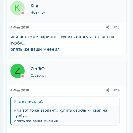
Kila
K
Новичок
4 Фев 2010
#13
или вот тоже вариант... купить овосчь -> свап на
турбу...
опять же ваши мнения...
ZibRiO
Z
Субарист
4 Фев 2010
#14
Kila написал(а):
или вот тоже вариант... купить овосчь -> свап на
турбу...
опять же ваши мнения...