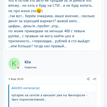
что я потом это авто не продам за те деньги что
вложу... но хоть я буду на СТИ .. и не буду копить..
не про меня это
)
..так вот... берём очкарика...ваше мнение... сколько
денег за хороший вариант? живой авто...
цифры... деньги...пробег...итд...
по моим прикидкам не меньше 400 с левым
рулём... с правым не могу найти цен и
приличного...+перекидка... рублей в сто выйдет
...или больше? тогда нах правый...
Kila
K
Новичок
3 Фев 2010
#7
AGGRO написал(а):
лупарик на сингле а каньюкт уже на твинскроле -
твин пореспективней...